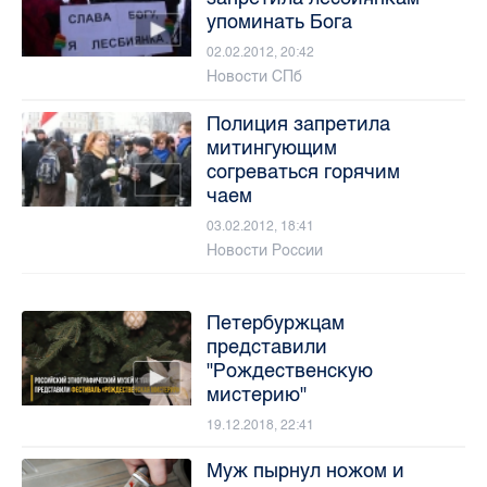
упоминать Бога
02.02.2012, 20:42
Новости СПб
Полиция запретила
митингующим
согреваться горячим
чаем
03.02.2012, 18:41
Новости России
Петербуржцам
представили
"Рождественскую
мистерию"
19.12.2018, 22:41
Муж пырнул ножом и