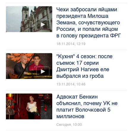
Чехи забросали яйцами
президента Милоша
Земана, сочувствующего
России, и попали яйцом
в голову президента ФРГ
18.11.2014, 12:19
"Кухня" 4 сезон: после
съемок 17 серии
Дмитрий Нагиев еле
выбрался из гроба
13.11.2014, 10:46
Адвокат Бенхин
объяснил, почему УК не
платит Волочковой 5
миллионов
Сегодня, 10:00