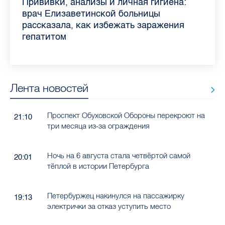
Piter.TV находится в ТОП-10 рейтинга
Прививки, анализы и личная гигиена:
Как обезопасить ребенка летом: советы
Проходные баллы в вузах СПб — 2026:
Врач назвала неожиданные причины
Декрет без потери дохода: эксперт
Что такое рассеянный склероз: невролог
Бамбл с вишней и лимонад с имбирем:
самых цитируемых СМИ Петербурга и
врач Елизаветинской больницы
педиатра для родителей
где самый высокий и самый низкий
воспаления ахиллова сухожилия летом
рассказала о возможностях для
Елизаветинской больницы ответила на
какие напитки можно приготовить дома
Ленобласти во II квартале 2026 года
рассказала, как избежать заражения
конкурс
работающих родителей
главные вопросы о заболевании
в жару
гепатитом
Лента новостей
Проспект Обуховской Обороны перекроют на
21:10
три месяца из-за ограждения
Ночь на 6 августа стала четвёртой самой
20:01
тёплой в истории Петербурга
Петербуржец накинулся на пассажирку
19:13
электрички за отказ уступить место