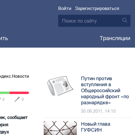
Войти
|
Зарегистрироваться
ить
Трансляции
ндекс.Новости
Путин против
вступления в
Общероссийский
народный фронт «по
0
0
разнарядке»
30.06.2011, 14:10
ек, сообщает
Новый глава
ерия
ГУФСИН
двух