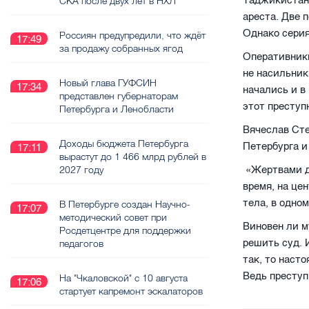
Таджикистана
СКА после двух лет в НХЛ
ареста. Две 
Однако сери
Россиян предупредили, что ждёт
17:49
за продажу собранных ягод
Оперативники
не насильник
Новый глава ГУФСИН
17:34
начались и в
представлен губернаторам
этот преступ
Петербурга и Ленобласти
Вячеслав Ст
Доходы бюджета Петербурга
Петербурга и
17:11
вырастут до 1 466 млрд рублей в
2027 году
«Жертвами д
время, на це
тела, в одном
В Петербурге создан Научно-
17:07
методический совет при
Виновен ли м
Росдетцентре для поддержки
решить суд. 
педагогов
так, то наст
Ведь преступ
На "Чкаловской" с 10 августа
17:06
стартует капремонт эскалаторов