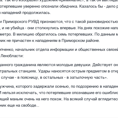
. Так его изобразил художник-криминалист, а так он выгляде
потерпевшие уверенно опознали обидчика. Казалось бы - дело 
я нападений продолжилась.
 Приморского РУВД признаются, что с такой разновидностью 
, и не убийца - они столкнулись впервые. На днях похожие на
 метро. В милицию обратилось семь потерпевших. По данным 
ник не причастен к нападениям в Приморском районе.
епченко, начальник отдела информации и общественных связ
 Ленобласти:
анного гражданина являются молодые девушки. Действует он
нтральных станциях. Удары наносятся острым предметом в от
 случае - в поясницу, в остальных - в затылочную часть».
ужчина, которого задержали осенью, по подозрению в нападе
И нельзя исключать, что потерпевшие опознавшие его ошиблис
оящий маньяк очень на него похож. На всякий случай вглядитесь
ник еще на свободе...