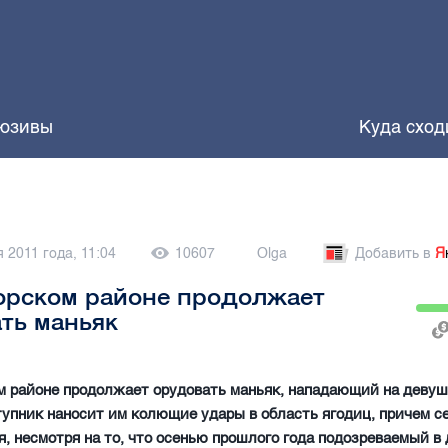
юзивы
Куда сход
 2011 года, 11:04
10607
Olga
Добавить в
Я
орском районе продолжает
ть маньяк
 районе продолжает орудовать маньяк, нападающий на девуш
тупник наносит им колющие удары в область ягодиц, причем с
, несмотря на то, что осенью прошлого года подозреваемый в 