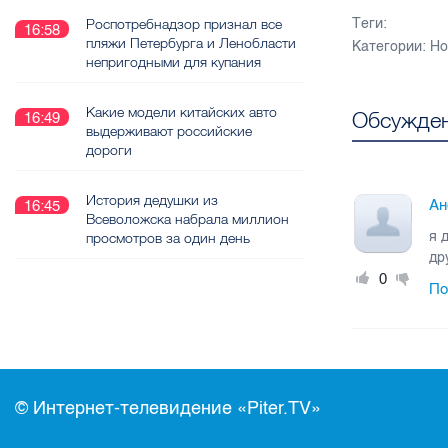
Роспотребнадзор признал все
Теги:
16:58
пляжи Петербурга и Ленобласти
Категории:
Но
непригодными для купания
Какие модели китайских авто
Обсужден
16:49
выдерживают российские
дороги
История дедушки из
Ан
16:45
Всеволожска набрала миллион
я 
просмотров за один день
др
0
По
© Интернет-телевидение «Piter.TV»