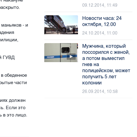
л накануне
09.12.2014, 11:49
раскрыто.
Новости часа: 24
октября, 12.00
маньяков - и
падения
24.10.2014, 11:00
милиции,
Мужчина, который
поссорился с женой,
ей ГУВД
а потом выместил
гнев на
полицейском, может
 в обеденное
получить 5 лет
крытые части
колонии
26.09.2014, 10:58
ниях должен
ь. Если это
 в это лицо.