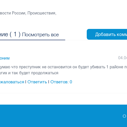
вости России
,
Происшествия
,
ие (
1
)
Посмотреть все
оним
04.0
думаю что преступник не остановится он будет убивать 1 районе 
угих и так будет продолжаться
жаловаться
Ответить
Ответов:
0
|
|
О