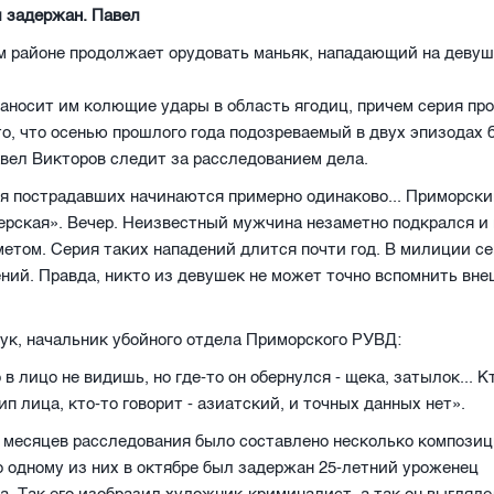
 задержан. Павел
 районе продолжает орудовать маньяк, нападающий на девуш
аносит им колющие удары в область ягодиц, причем серия пр
то, что осенью прошлого года подозреваемый в двух эпизодах 
вел Викторов следит за расследованием дела.
я пострадавших начинаются примерно одинаково... Приморски
рская». Вечер. Неизвестный мужчина незаметно подкрался и 
етом. Серия таких нападений длится почти год. В милиции се
ний. Правда, никто из девушек не может точно вспомнить вн
к, начальник убойного отдела Приморского РУВД:
в лицо не видишь, но где-то он обернулся - щека, затылок... К
ип лица, кто-то говорит - азиатский, и точных данных нет».
 месяцев расследования было составлено несколько компози
о одному из них в октябре был задержан 25-летний уроженец