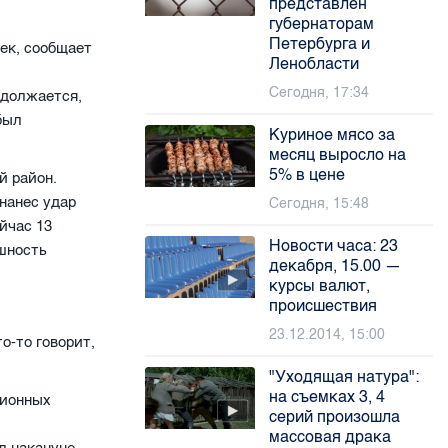
представлен
губернаторам
Петербурга и
ек, сообщает
Ленобласти
Сегодня, 17:34
одолжается,
был
Куриное мясо за
месяц выросло на
5% в цене
й район.
нанес удар
Сегодня, 15:48
йчас 13
Новости часа: 23
ешность
декабря, 15.00 —
курсы валют,
происшествия
23.12.2014, 15:00
то-то говорит,
"Уходящая натура":
на съемках 3, 4
ционных
серий произошла
массовая драка