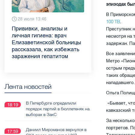
эпизодах был
В Приморском
Вчера 9:02
28 июля 13:46
13 июля 9:05
3 июля 11:56
23 июня 9:10
16 июня 11:37
11 июня 12:37
3 июня 10:02
100 ТВ
.
Piter.TV находится в
Прививки, анализы и
Как обезопасить ребенка
Проходные баллы в вузах
Врач назвала неожиданные
Декрет без потери дохода:
Что такое рассеянный
Бамбл с вишней и лимонад
Преступник н
ТОП-10 рейтинга самых
личная гигиена: врач
летом: советы педиатра
СПб — 2026: где самый
причины воспаления
эксперт рассказала о
склероз: невролог
с имбирем: какие напитки
несмотря на 
цитируемых СМИ
Елизаветинской больницы
для родителей
высокий и самый низкий
ахиллова сухожилия летом
возможностях для
Елизаветинской больницы
можно приготовить дома в
задержан. Па
Петербурга и Ленобласти
рассказала, как избежать
конкурс
работающих родителей
ответила на главные
жару
Все заявлени
во II квартале 2026 года
заражения гепатитом
вопросы о заболевании
Метро «Пионе
острым предм
таких обраще
нападавшего.
Лента новостей
Ольга Полищу
В Петербурге определили
«Бывает, что 
18:19
порядок партий в бюллетенях на
кавказский т
выборах в ЗакС
За несколько
портретов. П
Даниил Мироманов вернулся в
17:59