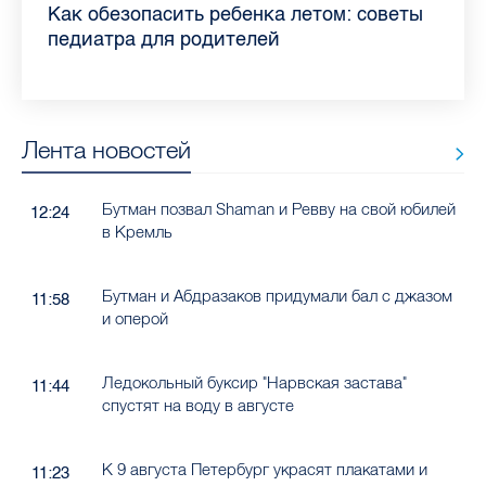
Piter.TV находится в ТОП-10 рейтинга
Прививки, анализы и личная гигиена:
Как обезопасить ребенка летом: советы
Проходные баллы в вузах СПб — 2026:
Врач назвала неожиданные причины
Декрет без потери дохода: эксперт
Что такое рассеянный склероз: невролог
Бамбл с вишней и лимонад с имбирем:
самых цитируемых СМИ Петербурга и
врач Елизаветинской больницы
педиатра для родителей
где самый высокий и самый низкий
воспаления ахиллова сухожилия летом
рассказала о возможностях для
Елизаветинской больницы ответила на
какие напитки можно приготовить дома
Ленобласти во II квартале 2026 года
рассказала, как избежать заражения
конкурс
работающих родителей
главные вопросы о заболевании
в жару
гепатитом
Лента новостей
Бутман позвал Shaman и Ревву на свой юбилей
12:24
в Кремль
Бутман и Абдразаков придумали бал с джазом
11:58
и оперой
Ледокольный буксир "Нарвская застава"
11:44
спустят на воду в августе
К 9 августа Петербург украсят плакатами и
11:23