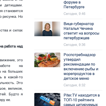
форуме в
ми детищами.
Петербурге
я становятся
Сегодня, 9:46
ю рисунка. Но
Вице-губернатор
Наталья Чечина
сства и силах
ответит на вопросы
петербуржцев
Сегодня, 9:36
на работа над
Роспотребнадзор
утвердил
движение, это
рекомендации по
аботе на
включению рыбы и
а на больших
морепродуктов в
ь в какой-то
детское меню
альность. Это
Сегодня, 8:32
шое, великое,
тей. Будто я
Piter.TV находится в
ТОП-10 рейтинга
еру ее.
самых цитируемых