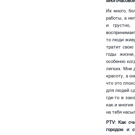
многочасовой
Их много, б
работы, а не
и грустно,
воспринимает
то люди живу
тратит свою 
годы жизни,
особенно ког
легких. Мне 
красоту, а о
что это плохо
для людей сд
где-то в зак
как и многие
на тебя насы
PTV: Как сч
городом и с