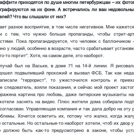
раффити приходятся по душе многим петербуржцам – их фото
ографируются на их фоне. А встречались ли вам недовольны
елей? Что вы слышали от них?
ает разное восприятие, в том числе негативное. Мне кажется
и с тем, что нужно больше пропаганды, чтобы стрит-ар
стями. Пока пропагандируется, что человек с баллончиком 
но у людей, особенно в возрасте, часто срабатывает установк
то-то портит". Хотя, на самом деле, это наоборот.
лучай был на Ваське, в доме 71 на 14-й линии. Я рисовал
одошел подвыпивший прохожий и вызвал ФСБ. Так как неда
аписали "террорист", то ужесточился контроль и приех
 следователь, взяли показания, и сейчас мой проект засто
бражена картина про любовь, даже питерские музыканты на
 хотели заснять на видео. Плюс жители дома собирали подп
согласован. Управляющая компания и так дала добро на эту р
облемы. Хочется осветить их, потому что жалко, когда жалу
 остальные. Но остальные-то наоборот хотели, чтоб их двор 
о должно быть как-то предусмотрено в законе, чтобы уст