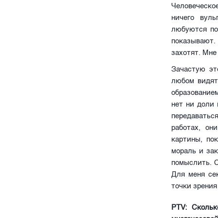
Человеческо
ничего вуль
любуются по
показывают.
захотят. Мне
Зачастую эт
любом видят
образованием
нет ни доли 
передаватьс
работах, он
картины, по
мораль и зак
помыслить. С
Для меня се
точки зрения
PTV: Скольк