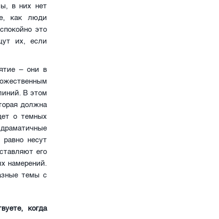
ы, в них нет
же, как люди
спокойно это
щут их, если
ятие – они в
дожественным
линий. В этом
оторая должна
дет о темных
 драматичные
 равно несут
аставляют его
ых намерений.
азные темы с
вуете, когда