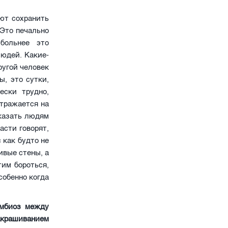
ют сохранить
 Это печально
больнее это
людей. Какие-
ругой человек
ы, это сутки,
ески трудно,
отражается на
оказать людям
асти говорят,
с как будто не
ивые стены, а
тим бороться,
собенно когда
имбиоз между
акрашиванием