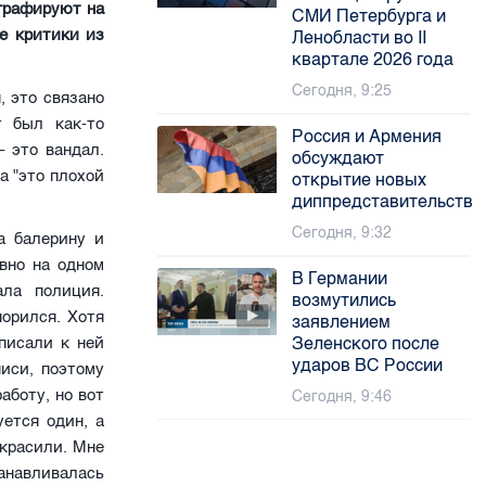
графируют на
СМИ Петербурга и
е критики из
Ленобласти во II
квартале 2026 года
Сегодня, 9:25
, это связано
т был как-то
Россия и Армения
– это вандал.
обсуждают
а "это плохой
открытие новых
диппредставительств
Сегодня, 9:32
а балерину и
вно на одном
В Германии
ала полиция.
возмутились
порился. Хотя
заявлением
Зеленского после
писали к ней
ударов ВС России
иси, поэтому
аботу, но вот
Сегодня, 9:46
ется один, а
украсили. Мне
анавливалась