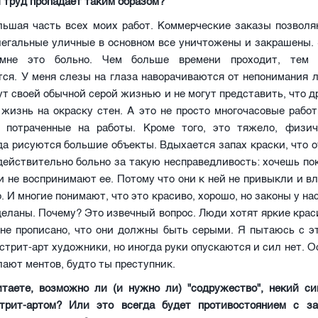
 труд пропадает таким образом?
ольшая часть всех моих работ. Коммерческие заказы позволя
легальные уличные в основном все уничтожены и закрашены.
 мне это больно. Чем больше времени проходит, тем 
ся. У меня слезы на глаза наворачиваются от непонимания 
т своей обычной серой жизнью и не могут представить, что д
жизнь на окраску стен. А это не просто многочасовые работ
 потраченные на работы. Кроме того, это тяжело, физич
да рисуются большие объекты. Вдыхается запах краски, что 
действительно больно за такую несправедливость: хочешь п
ни не воспринимают ее. Потому что они к ней не привыкли и вл
. И многие понимают, что это красиво, хорошо, но законы у на
еланы. Почему? Это извечный вопрос. Люди хотят яркие крас
оне прописано, что они должны быть серыми. Я пытаюсь с э
 стрит-арт художники, но иногда руки опускаются и сил нет. О
лают ментов, будто ты преступник.
итаете, возможно ли (и нужно ли) "содружество", некий с
трит-артом? Или это всегда будет противостоянием с з