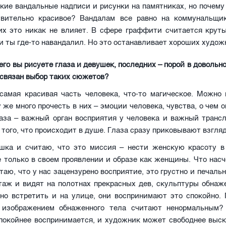
кие вандальные надписи и рисунки на памятниках, но почему
твительно красивое? Вандалам все равно на коммунальщик
них это никак не влияет. В сфере граффити считается круты
и ты где-то навандалил. Но это останавливает хороших худож
его вы рисуете глаза и девушек, последних – порой в довольн
 связан выбор таких сюжетов?
 самая красивая часть человека, что-то магическое. Можно 
у же много прочесть в них – эмоции человека, чувства, о чем 
лаза – важный орган восприятия у человека и важный трансл
 того, что происходит в душе. Глаза сразу приковывают взгляд
шка и считаю, что это миссия – нести женскую красоту в
е только в своем проявлении и образе как женщины. Что нас
итаю, что у нас зацензурено восприятие, это грустно и печаль
таж и видят на полотнах прекрасных дев, скульптуры обнаж
но встретить и на улице, они воспринимают это спокойно. 
изображением обнаженного тела считают ненормальным?
спокойнее воспринимается, и художник может свободнее выск