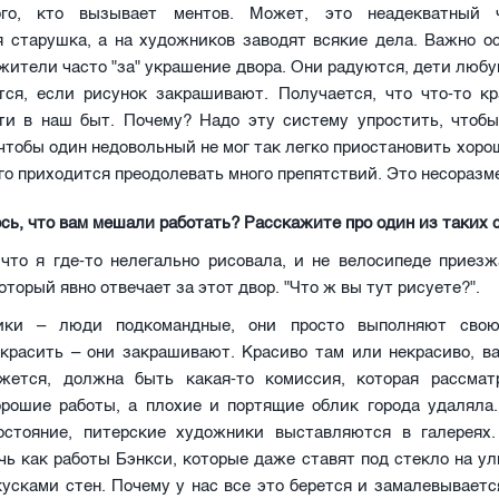
ого, кто вызывает ментов. Может, это неадекватный 
 старушка, а на художников заводят всякие дела. Важно ос
жители часто "за" украшение двора. Они радуются, дети любу
тся, если рисунок закрашивают. Получается, что что-то кр
ти в наш быт. Почему? Надо эту систему упростить, чтоб
чтобы один недовольный не мог так легко приостановить хоро
го приходится преодолевать много препятствий. Это несоразм
сь, что вам мешали работать? Расскажите про один из таких 
 что я где-то нелегально рисовала, и не велосипеде приезж
оторый явно отвечает за этот двор. "Что ж вы тут рисуете?".
ики – люди подкомандные, они просто выполняют свою
акрасить – они закрашивают. Красиво там или некрасиво, в
жется, должна быть какая-то комиссия, которая рассма
орошие работы, а плохие и портящие облик города удаляла
остояние, питерские художники выставляются в галереях
ь как работы Бэнкси, которые даже ставят под стекло на ул
усками стен. Почему у нас все это берется и замалевывает