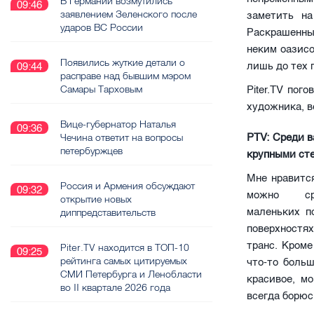
В Германии возмутились
09:46
заявлением Зеленского после
заметить на
ударов ВС России
Раскрашенны
неким оазисо
Появились жуткие детали о
лишь до тех 
09:44
расправе над бывшим мэром
Самары Тарховым
Piter.TV пог
художника, в
Вице-губернатор Наталья
09:36
Чечина ответит на вопросы
PTV: Среди в
петербуржцев
крупными ст
Мне нравится
Россия и Армения обсуждают
09:32
можно с
открытие новых
маленьких п
диппредставительств
поверхностя
транс. Кроме
Piter.TV находится в ТОП-10
09:25
рейтинга самых цитируемых
что-то больш
СМИ Петербурга и Ленобласти
красивое, м
во II квартале 2026 года
всегда борюс