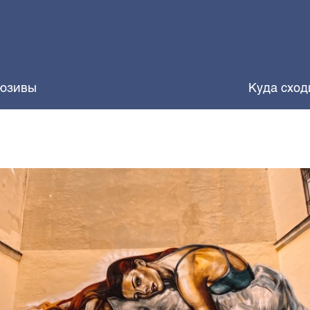
юзивы
Куда сход