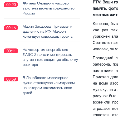
PTV: Ваши г
Жители Словакии массово
09:20
захотели вернуть гражданство
память, фот
России
местных жит
Конечно, быв
Мария Захарова: Призывая к
09:15
как раз так
давлению на РФ, Макрон
командует совершать теракты
узаконен вла
Соответствен
человек, он ч
На четвертом энергоблоке
09:11
ЛАЭС-2 начали монтировать
Последний с
внутреннюю защитную оболочку
балерона, п
реактора
памятнике н
Приехал даже
В Ленобласти маломерное
08:59
судно столкнулось с матрасом,
на доме изо
на котором находились двое
музыку, это
детей
рисунок был 
возникли пр
страдают все
кажется, эт