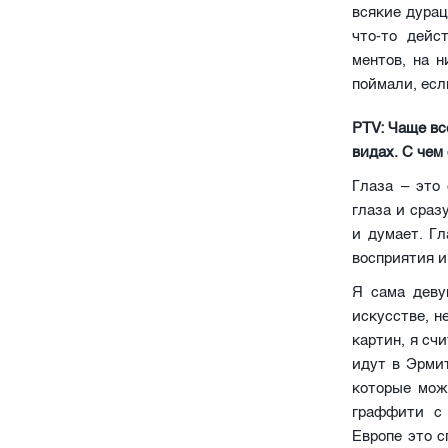
всякие дурац
что-то дейс
ментов, на 
поймали, есл
PTV: Чаще вс
видах. С чем
Глаза – это
глаза и сраз
и думает. Г
восприятия и
Я сама деву
искусстве, н
картин, я сч
идут в Эрми
которые мож
граффити с 
Европе это 