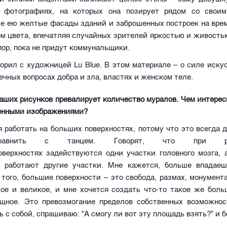
 фотографиях, на которых она позирует рядом со свои
е ею желтые фасады зданий и заброшенных построек на врем
м цвета, впечатляя случайных зрителей яркостью и живость
пор, пока не придут коммунальщики.
оворил с художницей Lu Blue. В этом материале – о силе иску
ечных вопросах добра и зла, властях и женском теле.
аших рисунков превалирует количество муралов. Чем интерес
енными изображениями?
 работать на больших поверхностях, потому что это всегда 
равнить с танцем. Говорят, что при р
оверхностях задействуются одни участки головного мозга, 
х работают другие участки. Мне кажется, больше впадаеш
 того, большие поверхности – это свобода, размах, монумент
ое и великое, и мне хочется создать что-то такое же боль
ощное. Это превозмогание пределов собственных возможнос
ь с собой, спрашиваю: "А смогу ли вот эту площадь взять?" и б