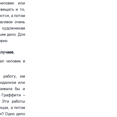
человек или
вещать и то,
ются, а потом
асивое очень
ы художникам
шее дело. Для
ерно.
случаев.
ал человек в
 работу, им
андализм или
тривала бы и
. Граффити –
. Эти работы
ицах, а потом
ся? Одно дело