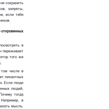
 не сохранить
ов, запреты,
м, если тебя
ников.
о откровенных
посмотреть в
он переживает
ятор того же
.
 том числе в
чет пикантных
но. Если люди
енных людей,
Почему тогда
 Например, в
азать мысль.