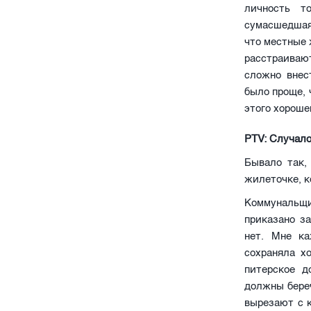
личность т
сумасшедшая
что местные 
расстраиваю
сложно внес
было проще, 
этого хороше
PTV: Случало
Бывало так,
жилеточке, к
Коммунальщ
приказано з
нет. Мне ка
сохраняла х
питерское д
должны береч
вырезают с к