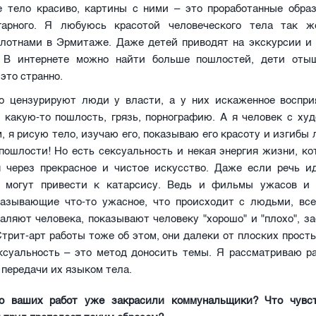
е тело красиво, картины с ними – это проработанные образ
гарного. Я любуюсь красотой человеческого тела так 
лотнами в Эрмитаже. Даже детей приводят на экскурсии и 
 В интернете можно найти больше пошлостей, дети оты
 это странно.
о цензурируют люди у власти, а у них искаженное воспри
 какую-то пошлость, грязь, порнографию. А я человек с ху
, я рисую тело, изучаю его, показываю его красоту и изгибы 
пошлости! Но есть сексуальность и некая энергия жизни, к
я через прекрасное и чистое искусство. Даже если речь и
и могут привести к катарсису. Ведь и фильмы ужасов и
казывающие что-то ужасное, что происходит с людьми, все
аляют человека, показывают человеку "хорошо" и "плохо", з
трит-арт работы тоже об этом, они далеки от плоских прост
ксуальность – это метод доносить темы. Я рассматриваю р
 передачи их языком тела.
о ваших работ уже закрасили коммунальщики? Что чувст