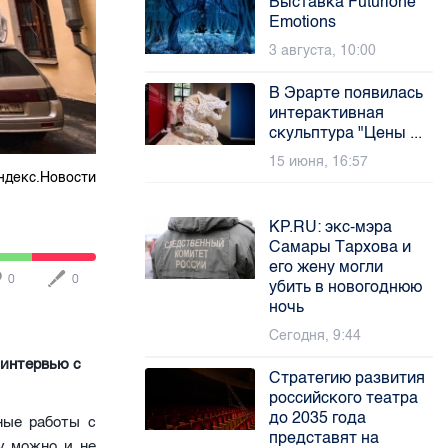
Выставка Futurione
Emotions
3 августа, 10:00
В Эрарте появилась
интерактивная
скульптура "Цены ...
15 июня, 16:57
ндекс.Новости
KP.RU: экс-мэра
Самары Тархова и
его жену могли
0
0
убить в новогоднюю
ночь
Сегодня, 9:44
 интервью с
Стратегию развития
российского театра
до 2035 года
ные работы с
представят на
у можно и не