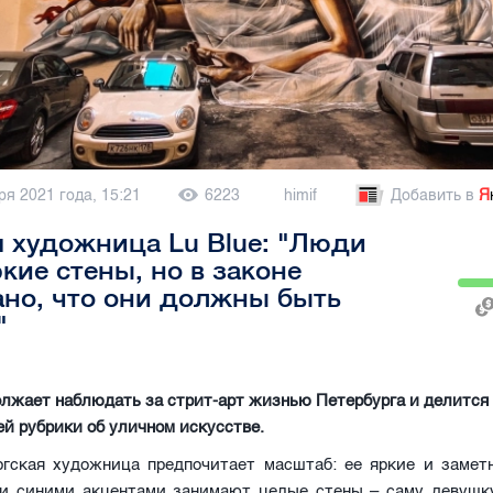
ря 2021 года, 15:21
6223
himif
Добавить в
Я
 художница Lu Blue: "Люди
ркие стены, но в законе
но, что они должны быть
"
должает наблюдать за стрит-арт жизнью Петербурга и делится
ей рубрики об уличном искусстве.
ргская художница предпочитает масштаб: ее яркие и замет
и синими акцентами занимают целые стены – саму девушк