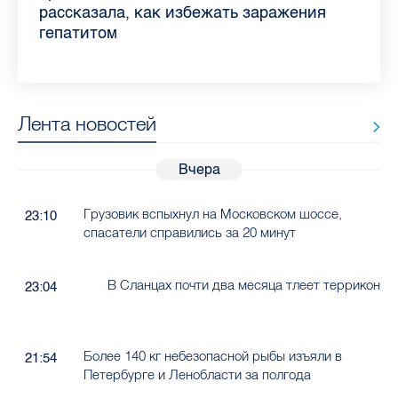
Ленобласти во II квартале 2026 года
рассказала, как избежать заражения
конкурс
работающих родителей
главные вопросы о заболевании
в жару
гепатитом
Лента новостей
Вчера
Грузовик вспыхнул на Московском шоссе,
23:10
спасатели справились за 20 минут
В Сланцах почти два месяца тлеет террикон
23:04
Более 140 кг небезопасной рыбы изъяли в
21:54
Петербурге и Ленобласти за полгода