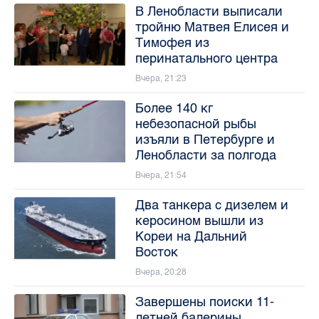
В Ленобласти выписали
тройню Матвея Елисея и
Тимофея из
перинатального центра
Вчера, 21:23
Более 140 кг
небезопасной рыбы
изъяли в Петербурге и
Ленобласти за полгода
Вчера, 21:54
Два танкера с дизелем и
керосином вышли из
Кореи на Дальний
Восток
Вчера, 20:28
Завершены поиски 11-
летней балерины,