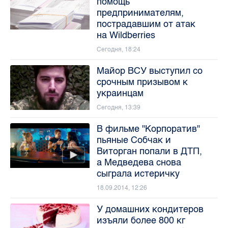
помощь
предпринимателям,
пострадавшим от атак
на Wildberries
Сегодня, 18:24
Майор ВСУ выступил со
срочным призывом к
украинцам
Сегодня, 13:39
В фильме "Корпоратив"
пьяные Собчак и
Виторган попали в ДТП,
а Медведева снова
сыграла истеричку
18.09.2014, 12:26
У домашних кондитеров
изъяли более 800 кг