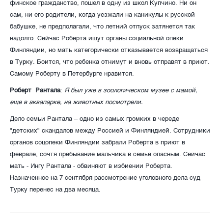
финское гражданство, пошел в одну из школ Купчино. Ни он
сам, ни его родители, когда уезжали на каникулы к русской
бабушке, не предполагали, что летний отпуск затянется так
надолго. Сейчас Роберта ищут органы социальной опеки
Финляндии, но мать категорически отказывается возвращаться
в Турку. Боится, что ребенка отнимут и вновь отправят в приют.
Самому Роберту в Петербурге нравится.
Роберт Рантала
:
Я был уже в зоологическом музее с мамой,
еще в аквапарке, на животных посмотрели.
Дело семьи Рантала – одно из самых громких в череде
"детских" скандалов между Россией и Финляндией. Сотрудники
органов соцопеки Финляндии забрали Роберта в приют в
феврале, сочтя пребывание мальчика в семье опасным. Сейчас
мать - Ингу Рантала - обвиняют в избиении Роберта.
Назначенное на 7 сентября рассмотрение уголовного дела суд
Турку перенес на два месяца.