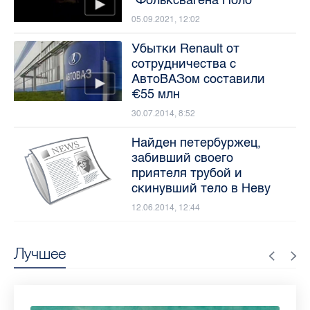
05.09.2021, 12:02
Убытки Renault от
сотрудничества с
АвтоВАЗом составили
€55 млн
30.07.2014, 8:52
Найден петербуржец,
забивший своего
приятеля трубой и
скинувший тело в Неву
12.06.2014, 12:44
Лучшее