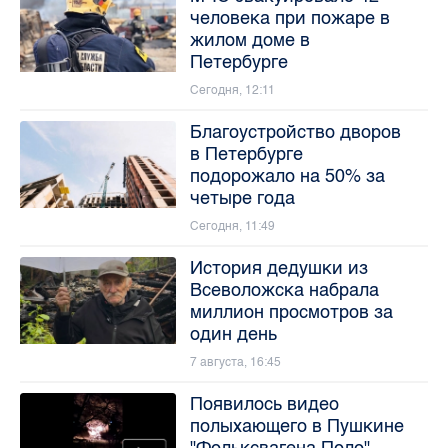
человека при пожаре в
жилом доме в
Петербурге
Сегодня, 12:11
Благоустройство дворов
в Петербурге
подорожало на 50% за
четыре года
Сегодня, 11:49
История дедушки из
Всеволожска набрала
миллион просмотров за
один день
7 августа, 16:45
Появилось видео
полыхающего в Пушкине
"Фольксвагена Поло"