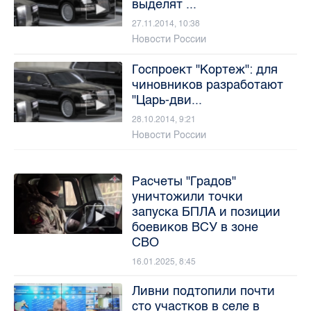
выделят ...
27.11.2014, 10:38
Новости России
Госпроект "Кортеж": для
чиновников разработают
"Царь-дви...
28.10.2014, 9:21
Новости России
Расчеты "Градов"
уничтожили точки
запуска БПЛА и позиции
боевиков ВСУ в зоне
СВО
16.01.2025, 8:45
Ливни подтопили почти
сто участков в селе в