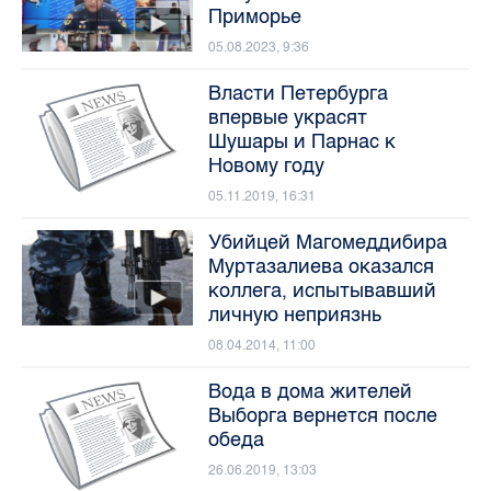
Приморье
05.08.2023, 9:36
Власти Петербурга
впервые украсят
Шушары и Парнас к
Новому году
05.11.2019, 16:31
Убийцей Магомеддибира
Муртазалиева оказался
коллега, испытывавший
личную неприязнь
08.04.2014, 11:00
Вода в дома жителей
Выборга вернется после
обеда
26.06.2019, 13:03