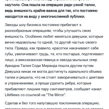
смутило. Она пошла на операцию ради узкой талии,
ведь внешность крайне важна для тех, кто постоянно
находится на виду у многочисленной публики.
Звезды шоу-бизнеса постоянно прибегают к
разнообразным операциям, чтобы улучшить свою
внешность. Особенно любят меняться девушки, которые
вечно недовольны то одной, то другой частью своего
тела. Правда, как правило, красотки накачивают себе
губы, увеличивают грудь, те, кто постарше, подтягивают
лицо, а мексиканская певица и звезда мыльных опер
Ариадна Талия Соди Миранда пошла другим путем.
Девушка никак не могла достигнуть идеального объема
талии и решила, что не стоит заморачиваться с диетами
и упражнениями, а проще удалить ребра, которые
прибавляют лишние пару сантиметров, сообщает канал
LifeNews cо ссылкой на
"The Mirror"
.
Сделав и без того напугавшую поклонников операцию,
артистка решила еще и поделиться радостью со своими