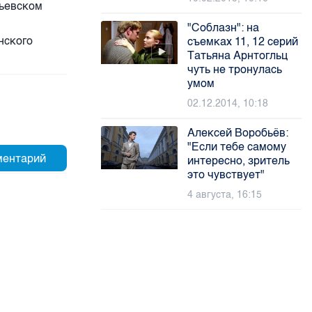
льевском
"Соблазн": на
нского
съемках 11, 12 серий
Татьяна Арнтогльц
чуть не тронулась
умом
02.12.2014, 10:18
Алексей Воробьёв:
"Если тебе самому
интересно, зритель
это чувствует"
4 августа, 16:15