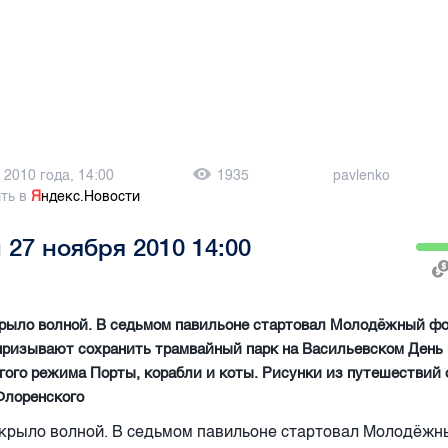
 2010 года, 14:00
1935
pavlenko
ть в
Я
ндекс.Новости
 27 ноября 2010 14:00
крыло волной. В седьмом павильоне стартовал Молодёжный ф
призывают сохранить трамвайный парк на Васильевском День 
гого режима Порты, корабли и коты. Рисунки из путешествий 
Флоренского
крыло волной. В седьмом павильоне стартовал Молодёж