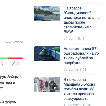
На трассе
"Скандинавия"
иномарка встала на
дыбы после
столкновения с
BMW
24 мая, 16:11
Код плеера
Авиакомпанию S7
оштрафовали на 75
тысяч рублей за
овербукинг
0
0
26 марта, 8:51
орум Зайцы в
В пожаре на
матери в
Маршала Жукова
от
погибли люди, 33
жителя пришлось
эвакуировать
ный форум
10.02.2015, 10:16