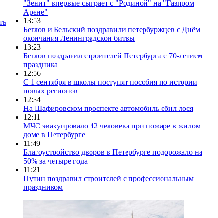
"Зенит" впервые сыграет с "Родиной" на "Газпром
Арене"
13:53
ть
Беглов и Бельский поздравили петербуржцев с Днём
окончания Ленинградской битвы
13:23
Беглов поздравил строителей Петербурга с 70-летием
праздника
12:56
С 1 сентября в школы поступят пособия по истории
новых регионов
12:34
На Шафировском проспекте автомобиль сбил лося
12:11
МЧС эвакуировало 42 человека при пожаре в жилом
доме в Петербурге
11:49
Благоустройство дворов в Петербурге подорожало на
50% за четыре года
11:21
Путин поздравил строителей с профессиональным
праздником