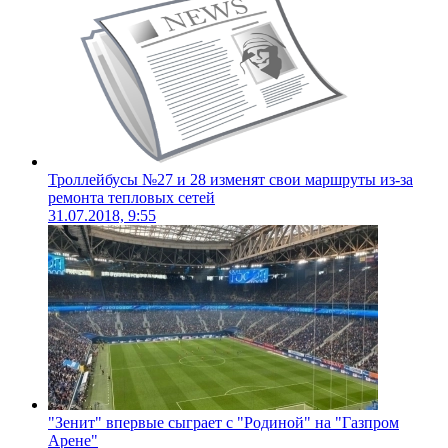
Троллейбусы №27 и 28 изменят свои маршруты из-за
ремонта тепловых сетей
31.07.2018, 9:55
"Зенит" впервые сыграет с "Родиной" на "Газпром
Арене"