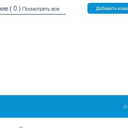
ие (
0
)
Посмотреть все
О