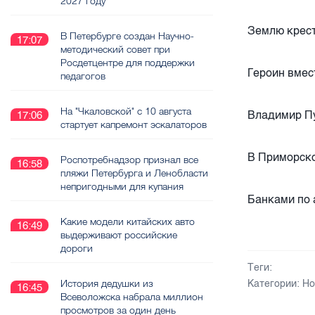
2027 году
Землю крест
В Петербурге создан Научно-
17:07
методический совет при
Росдетцентре для поддержки
Героин вмес
педагогов
На "Чкаловской" с 10 августа
Владимир Пу
17:06
стартует капремонт эскалаторов
В Приморско
Роспотребнадзор признал все
16:58
пляжи Петербурга и Ленобласти
непригодными для купания
Банками по 
Какие модели китайских авто
16:49
выдерживают российские
дороги
Теги:
История дедушки из
Категории:
Но
16:45
Всеволожска набрала миллион
просмотров за один день