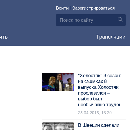
Войти
|
Зарегистрироваться
ить
Трансляции
"Холостяк" 3 сезон:
на съемках 8
выпуска Холостяк
прослезился –
выбор был
необычайно труден
25.04.2015, 16:39
В Швеции сделали