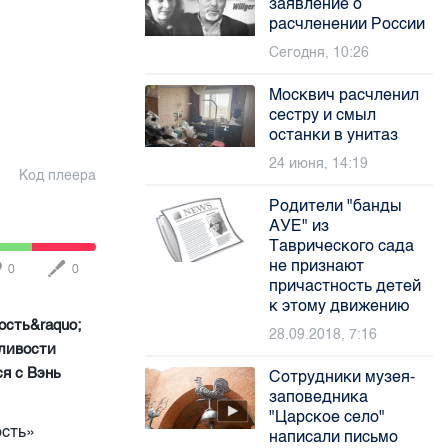
заявление о
расчленении России
Сегодня, 10:26
Москвич расчленил
сестру и смыл
останки в унитаз
24 июня, 14:19
Код плеера
Родители "банды
АУЕ" из
Таврического сада
не признают
0
0
причастность детей
к этому движению
ость&raquo;
28.09.2018, 7:16
дливости
я с Вэнь
Сотрудники музея-
заповедника
"Царское село"
ость»
написали письмо