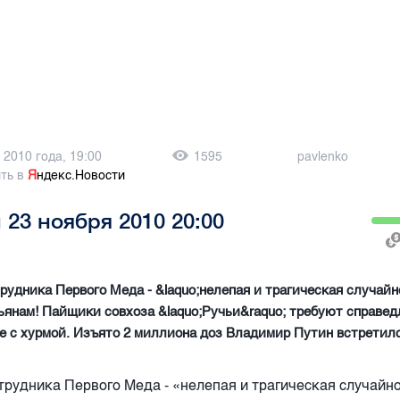
 2010 года, 19:00
1595
pavlenko
ть в
Я
ндекс.Новости
 23 ноября 2010 20:00
рудника Первого Меда - &laquo;нелепая и трагическая случайн
янам! Пайщики совхоза &laquo;Ручьи&raquo; требуют справе
е с хурмой. Изъято 2 миллиона доз Владимир Путин встретилс
трудника Первого Меда - «нелепая и трагическая случайн