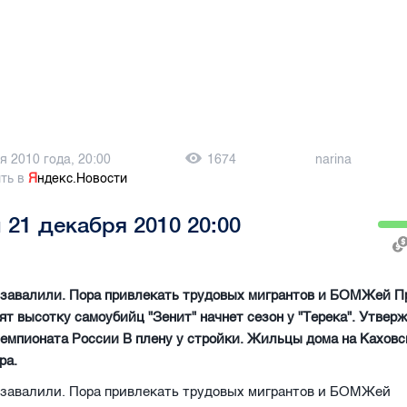
я 2010 года, 20:00
1674
narina
ть в
Я
ндекс.Новости
 21 декабря 2010 20:00
 завалили. Пора привлекать трудовых мигрантов и БОМЖей П
ят высотку самоубийц "Зенит" начнет сезон у "Терека". Утвер
емпионата России В плену у стройки. Жильцы дома на Каховск
ра.
а завалили. Пора привлекать трудовых мигрантов и БОМЖей