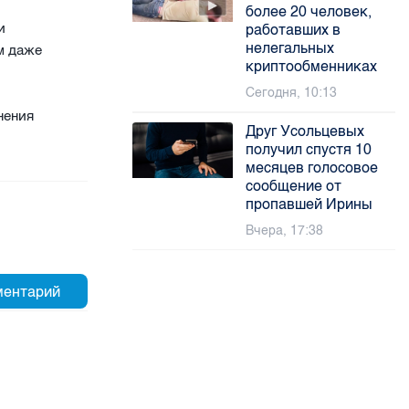
более 20 человек,
ии
работавших в
нелегальных
Им даже
криптообменниках
Сегодня, 10:13
нения
Друг Усольцевых
получил спустя 10
месяцев голосовое
сообщение от
пропавшей Ирины
Вчера, 17:38