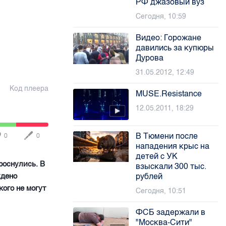
РФ джазовый вуз
Сегодня, 10:59
Видео: Горожане
давились за купюры
Дурова
31.05.2012, 12:49
Код плеера
MUSE.Resistance
12.05.2011, 18:29
В Тюмени после
0
0
нападения крыс на
детей с УК
роснулись. В
взыскали 300 тыс.
рублей
ждено
ого не могут
Сегодня, 10:51
ФСБ задержали в
"Москва-Сити"