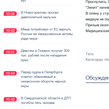
вуз
Проснулись. 
"Зенит" начн
В Новогорелово пропал
В плену у ст
10:58
девятилетний мальчик
медиум не по
Призыв окон
Мема потребовал от ЕС вернуть
10:52
Медицинская 
России ее замороженные активы
ради мира
Девочки в Тюмени получат 300
10:51
Теги:
тыс. рублей после нападения
Категории:
Но
крыс
Перед судом в Петербурге
10:44
Обсужден
ответит обвиняемый в
незаконном обороте черной
икры
В Свердловской области в ДТП
10:43
погибли пять человек