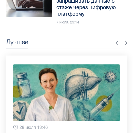
запрашивать данные о
стаже через цифровую
платформу
7 июля, 23:14
Лучшее
Сегодня 9:02
28 июля 13:46
13 июля 9:05
3 июля 11:56
23 июня 9:10
16 июня 11:37
11 июня 12:37
3 июня 10:02