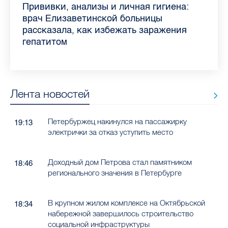
Piter.TV находится в ТОП-10 рейтинга
Прививки, анализы и личная гигиена:
Как обезопасить ребенка летом: советы
Проходные баллы в вузах СПб — 2026:
Врач назвала неожиданные причины
Декрет без потери дохода: эксперт
Что такое рассеянный склероз: невролог
Бамбл с вишней и лимонад с имбирем:
самых цитируемых СМИ Петербурга и
врач Елизаветинской больницы
педиатра для родителей
где самый высокий и самый низкий
воспаления ахиллова сухожилия летом
рассказала о возможностях для
Елизаветинской больницы ответила на
какие напитки можно приготовить дома
Ленобласти во II квартале 2026 года
рассказала, как избежать заражения
конкурс
работающих родителей
главные вопросы о заболевании
в жару
гепатитом
Лента новостей
Петербуржец накинулся на пассажирку
19:13
электрички за отказ уступить место
Доходный дом Петрова стал памятником
18:46
регионального значения в Петербурге
В крупном жилом комплексе на Октябрьской
18:34
набережной завершилось строительство
социальной инфраструктуры