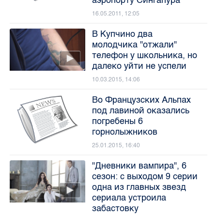
16.05.2011, 12:05
В Купчино два
молодчика "отжали"
телефон у школьника, но
далеко уйти не успели
10.03.2015, 14:06
Во Французских Альпах
под лавиной оказались
погребены 6
горнолыжников
25.01.2015, 16:40
"Дневники вампира", 6
сезон: с выходом 9 серии
одна из главных звезд
сериала устроила
забастовку