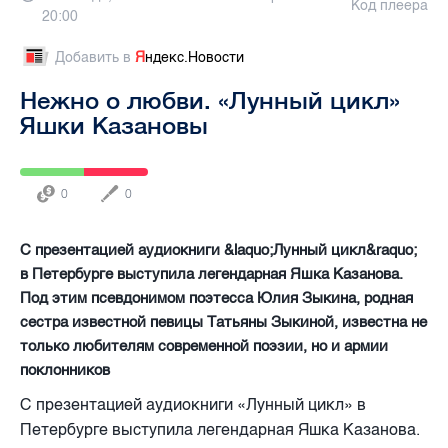
Код плеера
20:00
Добавить в
Я
ндекс.Новости
Нежно о любви. «Лунный цикл»
Яшки Казановы
0
0
С презентацией аудиокниги &laquo;Лунный цикл&raquo;
в Петербурге выступила легендарная Яшка Казанова.
Под этим псевдонимом поэтесса Юлия Зыкина, родная
сестра известной певицы Татьяны Зыкиной, известна не
только любителям современной поэзии, но и армии
поклонников
С презентацией аудиокниги «Лунный цикл» в
Петербурге выступила легендарная Яшка Казанова.