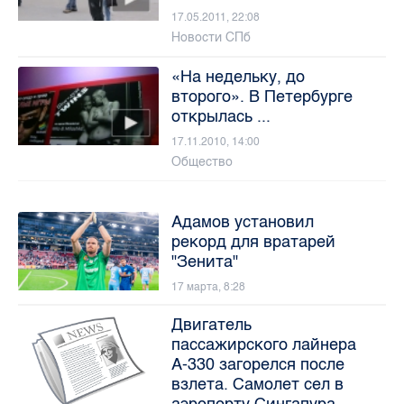
17.05.2011, 22:08
Новости СПб
«На недельку, до
второго». В Петербурге
открылась ...
17.11.2010, 14:00
Общество
Адамов установил
рекорд для вратарей
"Зенита"
17 марта, 8:28
Двигатель
пассажирского лайнера
А-330 загорелся после
взлета. Самолет сел в
аэропорту Сингапура