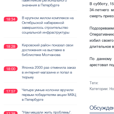
памятником регионального
В субботу, 1
значения в Петербурге
34-летнего 
смерть приез
В крупном жилом комплексе на
18:34
Октябрьской набережной
завершилось строительство
Подозревае
социальной инфраструктуры
Оперативники
избил своего
Кировский район показал свои
длительное в
18:28
достижения на выставке в
библиотеке Молчанова
По данному 
арестовал по
Японка 2000 раз отменила заказ
18:00
в интернет-магазине и попал в
тюрьму
Теги:
Категории:
Но
Четыре умные колонки вручили
17:57
первым победителям акции МФЦ
в Петербурге
Обсужден
"Нам мешали жить проблемы".
17:38