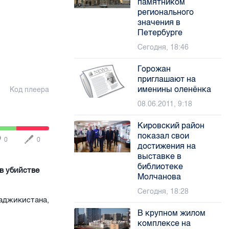
памятником
регионального
значения в
Петербурге
Сегодня, 18:46
Горожан
приглашают на
именины оленёнка
Код плеера
08.06.2011, 9:18
Кировский район
показал свои
0
0
достижения на
выставке в
библиотеке
в убийстве
Молчанова
Сегодня, 18:28
аджикистана,
В крупном жилом
комплексе на