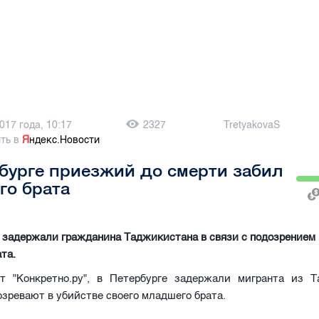
017 года, 10:17
2327
TretyakovaS
ть в
Я
ндекс.Новости
бурге приезжий до смерти забил
го брата
 задержали гражданина Таджикистана в связи с подозрением 
та.
т "Конкретно.ру", в Петербурге задержали мигранта из Т
озревают в убийстве своего младшего брата.