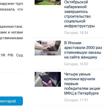
Октябрьской
бнаружен труп
набережной
оказала, что
завершилось
строительство
социальной
инфраструктуры
джикистана.
ками и ногами
Сегодня, 18:34
одственниками
В Японии
арестовали 2000 раз
отменившую заказы
1 УК РФ. Суд
на сайте женщину
Сегодня, 18:00
Четыре умные
колонки вручили
первым
победителям акции
МФЦ в Петербурге
Сегодня, 17:57