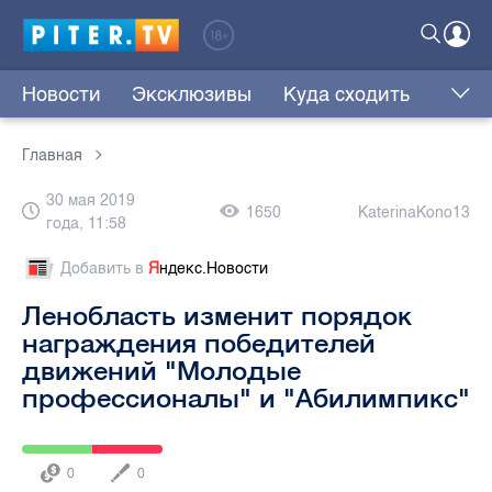
Новости
Эксклюзивы
Куда сходить
Главная
30 мая 2019
1650
KaterinaKono13
года, 11:58
Добавить в
Я
ндекс.Новости
Ленобласть изменит порядок
награждения победителей
движений "Молодые
профессионалы" и "Абилимпикс"
0
0