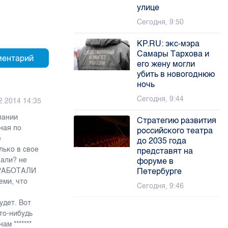
улице
Сегодня, 9:50
KP.RU: экс-мэра
Самары Тархова и
его жену могли
убить в новогоднюю
ночь
Сегодня, 9:44
2.2014 14:35
пании
Стратегию развития
ная по
российского театра
е
до 2035 года
лько в свое
представят на
вали? не
форуме в
и РАБОТАЛИ
Петербурге
еми, что
Сегодня, 9:46
удет. Вот
что-нибудь
м *******