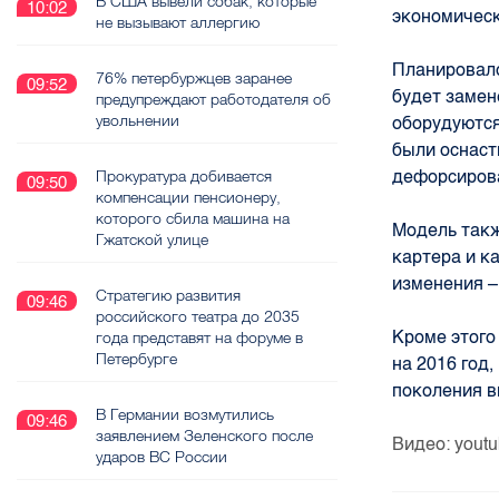
В США вывели собак, которые
10:02
экономичес
не вызывают аллергию
Планировало
76% петербуржцев заранее
09:52
будет замен
предупреждают работодателя об
увольнении
оборудуются
были оснаст
дефорсирова
Прокуратура добивается
09:50
компенсации пенсионеру,
которого сбила машина на
Модель такж
Гжатской улице
картера и к
изменения –
Стратегию развития
09:46
российского театра до 2035
Кроме этого
года представят на форуме в
Петербурге
на 2016 год
поколения в
В Германии возмутились
09:46
заявлением Зеленского после
Видео: yout
ударов ВС России