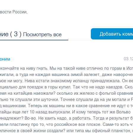
вости России
,
ие (
3
)
Посмотреть все
оним
03.1
 кончайте на ниву гнать. Мы на такой ниве отлично по горам в Ис
жигали, а туда не каждая машинка зимой залезет, даже навороче
мое ни могу. Нива кстати знакомому испанцу принадлежала. Он е
ециально для поездок в горы купил. Так что не надо наездов. Ско
емя на китайцев наезжали? сколько их железо с фольгой сравни
льно те слушали эти шуточки. Точнее слушали да на ум мотали 
д машинками. Теперь их машины ни в какое сравнение не идут с т
тайцы еще лет 10 назад выпускали. И кому теперь тот же Вольво
инадлежит? Во-во. Не хаить надо, а работать. Тогда и результат б
вели пластинку про то, что российское все плохое. Сами-то хоть 
иличное в своей жизни создали? или типа мы офисный планктон, на