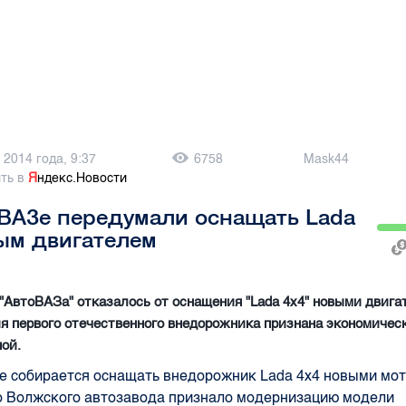
 2014 года, 9:37
6758
Mask44
ть в
Я
ндекс.Новости
ВАЗе передумали оснащать Lada
ым двигателем
"АвтоВАЗа" отказалось от оснащения "Lada 4x4" новыми двига
 первого отечественного внедорожника признана экономичес
ой.
е собирается оснащать внедорожник Lada 4x4 новыми мо
о Волжского автозавода признало модернизацию модели