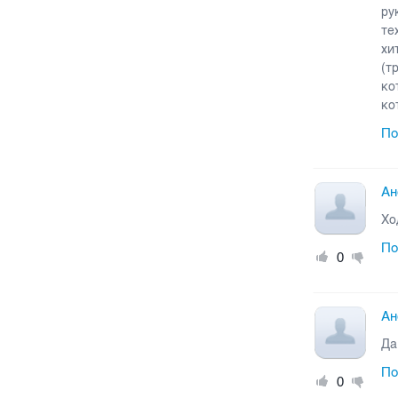
ру
те
хи
(т
ко
ко
По
Ан
Хо
По
0
Ан
Да
По
0