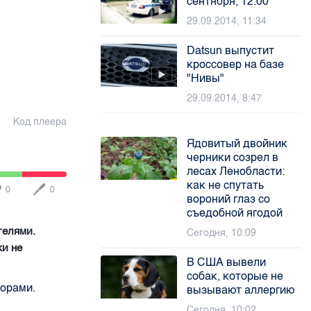
сентября, 12.00
29.09.2014, 11:34
Datsun выпустит
кроссовер на базе
"Нивы"
29.09.2014, 8:47
Код плеера
Ядовитый двойник
черники созрел в
лесах Ленобласти:
как не спутать
0
0
вороний глаз со
съедобной ягодой
телями.
Сегодня, 10:09
ки не
В США вывели
собак, которые не
торами.
вызывают аллергию
Сегодня, 10:02