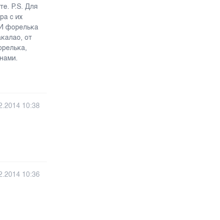
те. P.S. Для
ра с их
 И форелька
акалао, от
орелька,
нами.
2.2014 10:38
2.2014 10:36