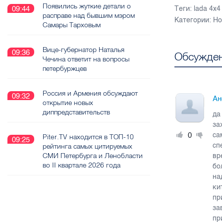
Появились жуткие детали о
Теги:
lada 4x4
09:44
расправе над бывшим мэром
Категории:
Но
Самары Тарховым
Вице-губернатор Наталья
09:36
Обсужден
Чечина ответит на вопросы
петербуржцев
Россия и Армения обсуждают
09:32
Ан
открытие новых
диппредставительств
да
за
0
са
Piter.TV находится в ТОП-10
09:25
сп
рейтинга самых цитируемых
СМИ Петербурга и Ленобласти
вр
во II квартале 2026 года
бо
на
ки
пр
за
пр