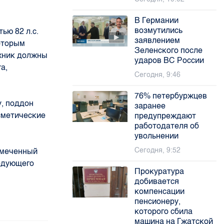
В Германии
возмутились
ью 82 л.с.
заявлением
которым
Зеленского после
ожник должны
ударов ВС России
a,
Сегодня, 9:46
76% петербуржцев
, поддон
заранее
сметические
предупреждают
работодателя об
увольнении
Сегодня, 9:52
намеченный
ледующего
Прокуратура
добивается
компенсации
пенсионеру,
которого сбила
машина на Гжатской