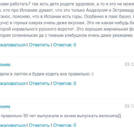
ками работать? так хоть дите родите здоровое, а то и это не може
х, кто про Испанию думает, что это только Андалусия и Эстремаду
танос, поясняю, что в Испании есть горы. Особенно в паис баско.
руча) в горных озерах очень даже вкусная. Это не какая-нибудь б
торой нормального русского воротит. Это хорошая жирненькая ф
торая солененькая да с темным хлебушком очень даже уважаема 
жаловаться
Ответить
Ответов:
0
|
|
оним
03.1
дили в лаптях и будем ходить все правильно:-)
жаловаться
Ответить
Ответов:
0
|
|
оним
03.1
 правильно 30 лет выпускали и зачем выпускать велосипеД
жаловаться
Ответить
Ответов:
0
|
|