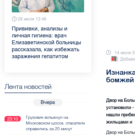
6 августа 9:02
28 июля 13:46
13 июля 9:05
3 июля 11:56
23 июня 9:10
16 июня 11:37
11 июня 12:37
3 июня 10:02
Piter.TV находится в
Прививки, анализы и
Как обезопасить ребенка
Проходные баллы в вузах
Врач назвала неожиданные
Декрет без потери дохода:
Что такое рассеянный
Бамбл с вишней и лимонад
ТОП-10 рейтинга самых
личная гигиена: врач
летом: советы педиатра
СПб — 2026: где самый
причины воспаления
эксперт рассказала о
склероз: невролог
с имбирем: какие напитки
цитируемых СМИ
Елизаветинской больницы
для родителей
высокий и самый низкий
ахиллова сухожилия летом
возможностях для
Елизаветинской больницы
можно приготовить дома в
Петербурга и Ленобласти
рассказала, как избежать
конкурс
работающих родителей
ответила на главные
жару
14 июля 2
во II квартале 2026 года
заражения гепатитом
вопросы о заболевании
Добави
Изнанка
бомжей
Лента новостей
Двор на Боль
Вчера
установили -
нашли прибеж
Грузовик вспыхнул на
23:10
жильцами и
Московском шоссе, спасатели
справились за 20 минут
Двор на Боль