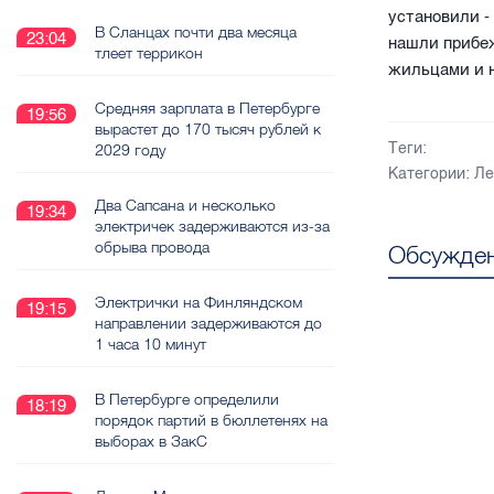
установили -
В Сланцах почти два месяца
23:04
нашли прибеж
тлеет террикон
жильцами и 
Средняя зарплата в Петербурге
19:56
вырастет до 170 тысяч рублей к
Теги:
2029 году
Категории:
Ле
Два Сапсана и несколько
19:34
электричек задерживаются из-за
обрыва провода
Обсужден
Электрички на Финляндском
19:15
направлении задерживаются до
1 часа 10 минут
В Петербурге определили
18:19
порядок партий в бюллетенях на
выборах в ЗакС