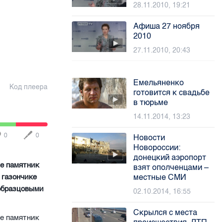
28.11.2010, 19:21
Афиша 27 ноября
2010
27.11.2010, 20:43
Емельяненко
Код плеера
готовится к свадьбе
в тюрьме
14.11.2014, 13:23
0
0
Новости
Новороссии:
донецкий аэропорт
же памятник
взят ополченцами –
 газончике
местные СМИ
 образцовыми
02.10.2014, 16:55
Скрылся с места
же памятник