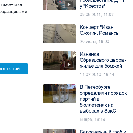
происшествия. ДТП
 газончике
у "Крестов"
 образцовыми
09.06.2011, 11:07
Концерт "Иван
Ожогин. Романсы"
20 июля, 19:00
Изнанка
Образцового двора -
жилье для бомжей
14.07.2010, 16:44
В Петербурге
определили порядок
партий в
бюллетенях на
выборах в ЗакС
Вчера, 18:19
Белоснежный гроб и