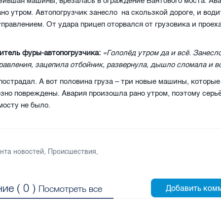
зившая машины, врезалась в ограждение Вантового моста. Ав
но утром. Автопогрузчик занесло
на скользкой дороге, и води
управлением. От удара прицеп оторвался от грузовика и проех
итель фуры-автопогрузчика:
«Гололёд утром да и всё. Занесл
равления, зацепила отбойник, развернула, дышло сломала и в
пострадал. А вот половина груза – три новые машины, которые
ёзно повреждены. Авария произошла рано утром, поэтому серь
мосту не было.
нта новостей
,
Происшествия
,
ие (
0
)
Посмотреть все