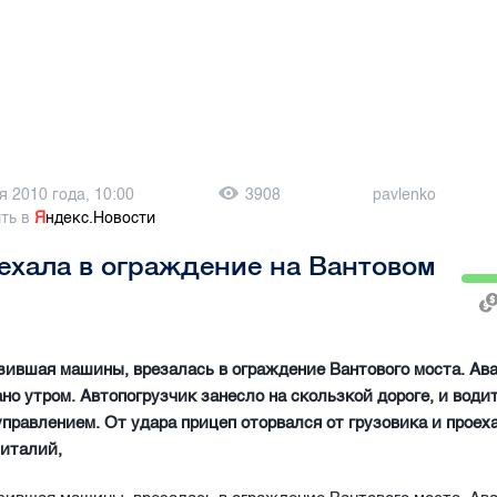
я 2010 года, 10:00
3908
pavlenko
ть в
Я
ндекс.Новости
ехала в ограждение на Вантовом
зившая машины, врезалась в ограждение Вантового моста. Ав
но утром. Автопогрузчик занесло на скользкой дороге, и води
управлением. От удара прицеп оторвался от грузовика и проех
Виталий,