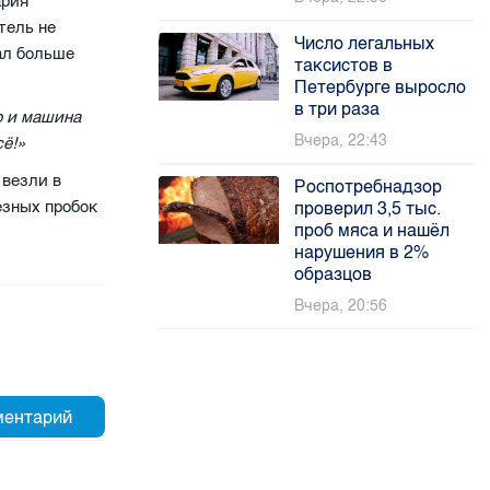
ария
тель не
Число легальных
ал больше
таксистов в
Петербурге выросло
в три раза
о и машина
Вчера, 22:43
сё!»
 везли в
Роспотребнадзор
ёзных пробок
проверил 3,5 тыс.
проб мяса и нашёл
нарушения в 2%
образцов
Вчера, 20:56