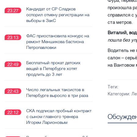
Фура, перево
произошла ра
Кандидат от СР Сладков
23:27
оспорил отмену регистрации на
справился с 
выборы в ЗакС
ста метров.
Виталий, вод
ФАС приостановила конкурс на
23:13
пошла без уп
ремонт Меншикова бастиона
Петропавловки
Водитель не 
салон – серь
Бесплатный прокат детских
22:49
на Вантовом 
вещей в Петербурге хотят
продлить до 3 лет
Теги:
Число легальных таксистов в
22:43
Категории:
Ле
Петербурге выросло в три раза
СКА подписал пробный контракт
22:12
Обсужден
с сыном главного тренера
Игорем Ларионовым