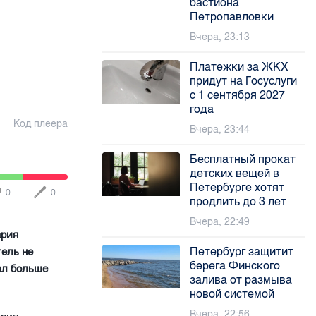
бастиона
Петропавловки
Вчера, 23:13
Платежки за ЖКХ
придут на Госуслуги
с 1 сентября 2027
года
Код плеера
Вчера, 23:44
Бесплатный прокат
детских вещей в
Петербурге хотят
0
0
продлить до 3 лет
Вчера, 22:49
ария
Петербург защитит
тель не
берега Финского
ал больше
залива от размыва
новой системой
Вчера, 22:56