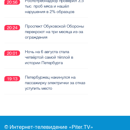
Роспотребнадзор проверил 3,5
20:56
тыс. проб мяса и нашёл
нарушения в 2% образцов
Проспект Обуховской Обороны
20:24
перекроют на три месяца из-за
ограждения
Ночь на 6 августа стала
20:01
четвёртой самой тёплой в
истории Петербурга
Петербуржец накинулся на
19:13
пассажирку электрички за отказ
уступить место
© Интернет-телевидение «Piter.TV»