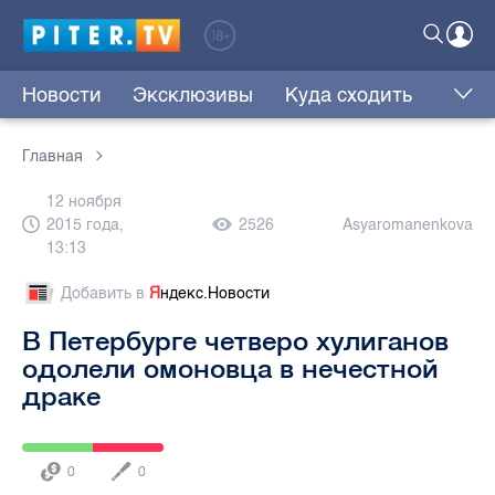
Новости
Эксклюзивы
Куда сходить
Главная
12 ноября
2015 года,
2526
Asyaromanenkova
13:13
Добавить в
Я
ндекс.Новости
В Петербурге четверо хулиганов
одолели омоновца в нечестной
драке
0
0