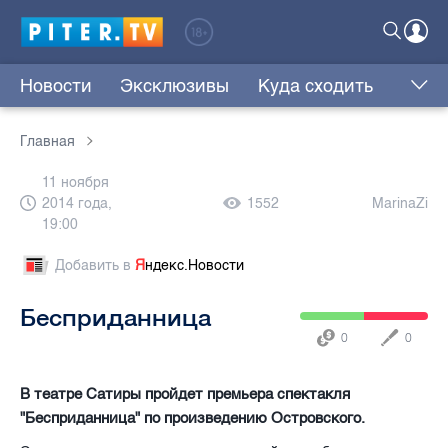
Новости
Эксклюзивы
Куда сходить
Главная
11 ноября
2014 года,
1552
MarinaZi
19:00
Добавить в
Я
ндекс.Новости
Бесприданница
0
0
В театре Сатиры пройдет премьера спектакля
"Бесприданница" по произведению Островского.