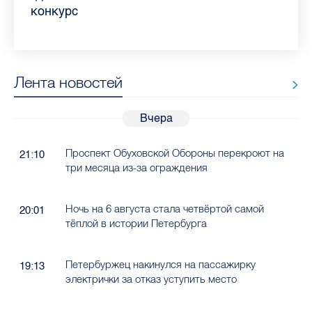
Ленобласти во II квартале 2026 года
рассказала, как избежать заражения
конкурс
работающих родителей
главные вопросы о заболевании
в жару
гепатитом
Лента новостей
Вчера
Проспект Обуховской Обороны перекроют на
21:10
три месяца из-за ограждения
Ночь на 6 августа стала четвёртой самой
20:01
тёплой в истории Петербурга
Петербуржец накинулся на пассажирку
19:13
электрички за отказ уступить место