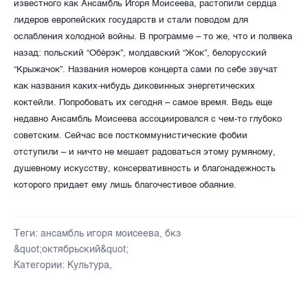
известного как Ансамбль Игоря Моисеева, растопили сердца
лидеров европейских государств и стали поводом для
ослабления холодной войны.
В программе – то же, что и полвека
назад: польский “Обèрэк”, молдавский “Жок”, белорусский
“Крыжачок”. Названия номеров концерта сами по себе звучат
как названия каких-нибудь диковинных энергетических
коктейли. Попробовать их сегодня – самое время. Ведь еще
недавно Ансамбль Моисеева ассоциировался с чем-то глубоко
советским. Сейчас все посткоммунистические фобии
отступили – и ничто не мешает радоваться этому румяному,
душевному искусству, консервативность и благонадежность
которого придает ему лишь благочестивое обаяние.
Теги:
ансамбль игоря моисеева
,
бкз
&quot;октябрьский&quot;
Категории:
Культура
,