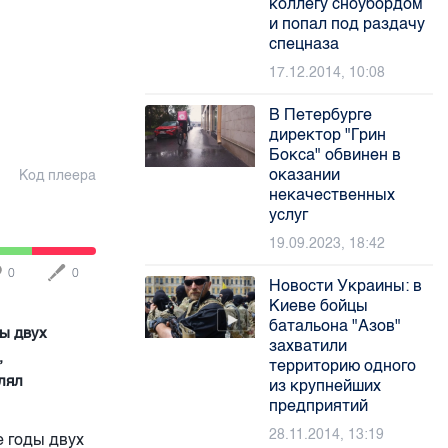
коллегу сноубордом
и попал под раздачу
спецназа
17.12.2014, 10:08
В Петербурге
директор "Грин
Бокса" обвинен в
оказании
Код плеера
некачественных
услуг
19.09.2023, 18:42
0
0
Новости Украины: в
Киеве бойцы
батальона "Азов"
ды двух
захватили
,
территорию одного
лял
из крупнейших
предприятий
28.11.2014, 13:19
е годы двух