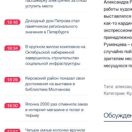
пассажирку электрички за отказ
Александра Р
уступить место
работы худож
выставлялся 
Доходный дом Петрова стал
18:46
как-то карди
памятником регионального
экспрессион
значения в Петербурге
принадлежнос
Румянцева – 
В крупном жилом комплексе на
18:34
случайно по
Октябрьской набережной
завершилось строительство
зрителем нес
социальной инфраструктуры
несущуюся по
Кировский район показал свои
18:28
достижения на выставке в
Теги:
алексан
библиотеке Молчанова
Категории:
Ку
Японка 2000 раз отменила заказ
18:00
в интернет-магазине и попал в
Обсужден
тюрьму
Четыре умные колонки вручили
17:57