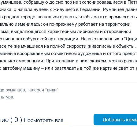
умянцева, собравшую до сих пор не экспонировавшиеся в Пет
ника, с начала нулевых живущего в Германии. Румянцев давн
в родном городе, но нельзя сказать, чтобы за это время его с
нально изменилась: он по-прежнему работает на территории
изма, выделяющегося характерным лиризмом и откровенной
тью к петербургской арт-традиции. На выставленных в “Диди
все те же мчащиеся на полной скорости живописные объекты,
йманные воображаемым объективом художника и оттого предс
колько смазанными. При желании в них, скажем, можно разгл
 автобану машину – или разглядеть в той же картине свет от 
др румянцев
,
галерея “диди”
льтура
,
ие (
0
)
Посмотреть все