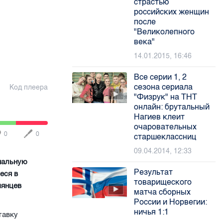
страстью
российских женщин
после
"Великолепного
века"
14.01.2015, 16:46
Все серии 1, 2
сезона сериала
Код плеера
"Физрук" на ТНТ
онлайн: брутальный
Нагиев клеит
очаровательных
0
0
старшеклассниц
09.04.2014, 12:33
ональную
Результат
еся в
товарищеского
мянцев
матча сборных
России и Норвегии:
ничья 1:1
тавку