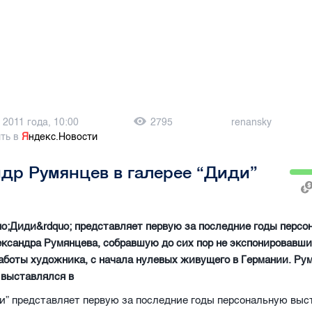
 2011 года, 10:00
2795
renansky
ть в
Я
ндекс.Новости
др Румянцев в галерее “Диди”
uo;Диди&rdquo; представляет первую за последние годы перс
ксандра Румянцева, собравшую до сих пор не экспонировавши
аботы художника, с начала нулевых живущего в Германии. Ру
 выставлялся в
и” представляет первую за последние годы персональную выс