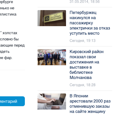
ербурге
31.05.2014, 18:56
енько не
Петербуржец
тилистика
накинулся на
пассажирку
электрички за отказ
” холстах
уступить место
 словно бы
Сегодня, 19:13
тающие перед
ядеть
Кировский район
показал свои
ее фар.
достижения на
выставке в
библиотеке
Молчанова
Сегодня, 18:28
В Японии
арестовали 2000 раз
отменившую заказы
на сайте женщину