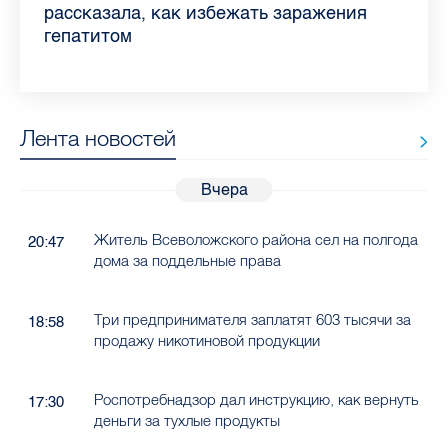
Ленобласти во II квартале 2026 года
рассказала, как избежать заражения
конкурс
работающих родителей
главные вопросы о заболевании
в жару
гепатитом
Лента новостей
Вчера
Житель Всеволожского района сел на полгода
20:47
дома за поддельные права
Три предпринимателя заплатят 603 тысячи за
18:58
продажу никотиновой продукции
Роспотребнадзор дал инструкцию, как вернуть
17:30
деньги за тухлые продукты