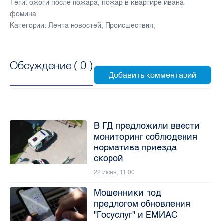
Теги:
ожоги после пожара
,
пожар в квартире ивана
фомина
Категории:
Лента новостей
,
Происшествия
,
Обсуждение (
0
)
В ГД предложили ввести
мониторинг соблюдения
норматива приезда
скорой
22 июня, 11:00
Мошенники под
предлогом обновления
"Госуслуг" и ЕМИАС