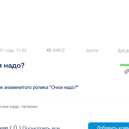
11 года, 17:33
64872
alyona
Код в
я надо?
 знаменитого ролика "Очки надо?"
очки надо
,
челноки
ие (
0
)
Посмотреть все