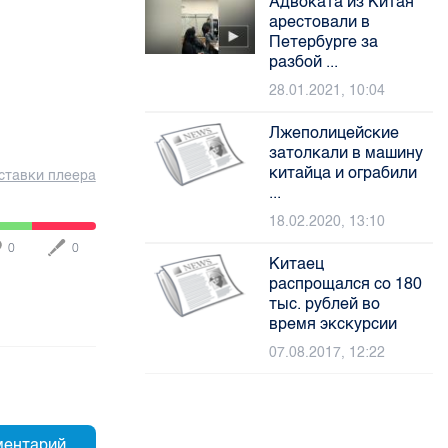
Адвоката из Китая
арестовали в
Петербурге за
разбой ...
28.01.2021, 10:04
Лжеполицейские
затолкали в машину
китайца и ограбили
ставки плеера
...
18.02.2020, 13:10
0
0
Китаец
распрощался со 180
тыс. рублей во
время экскурсии
07.08.2017, 12:22