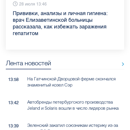
Сегодня 9:02
28 июля 13:46
13 июля 9:05
3 июля 11:56
23 июня 9:10
16 июня 11:37
11 июня 12:37
3 июня 10:02
Piter.TV находится в ТОП-10 рейтинга
Прививки, анализы и личная гигиена:
Как обезопасить ребенка летом: советы
Проходные баллы в вузах СПб — 2026:
Врач назвала неожиданные причины
Декрет без потери дохода: эксперт
Что такое рассеянный склероз: невролог
Бамбл с вишней и лимонад с имбирем:
самых цитируемых СМИ Петербурга и
врач Елизаветинской больницы
педиатра для родителей
где самый высокий и самый низкий
воспаления ахиллова сухожилия летом
рассказала о возможностях для
Елизаветинской больницы ответила на
какие напитки можно приготовить дома
Ленобласти во II квартале 2026 года
рассказала, как избежать заражения
конкурс
работающих родителей
главные вопросы о заболевании
в жару
гепатитом
Лента новостей
На Гатчинской Дворцовой ферме скончался
13:58
знаменитый козел Сэр
Автобренды петербургского производства
13:42
Jeland и Solaris вошли в число лидеров рынка
Зеленский закатил союзникам истерику из-за
13:39