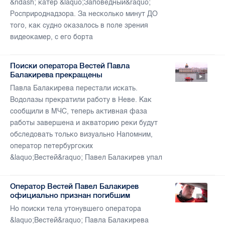
&ndash; катер &laquo;Заповедный&raquo;
Росприроднадзора. За несколько минут ДО
того, как судно оказалось в поле зрения
видеокамер, с его борта
Поиски оператора Вестей Павла
Балакирева прекращены
Павла Балакирева перестали искать.
Водолазы прекратили работу в Неве. Как
сообщили в МЧС, теперь активная фаза
работы завершена и акваторию реки будут
обследовать только визуально Напомним,
оператор петербургских
&laquo;Вестей&raquo; Павел Балакирев упал
Оператор Вестей Павел Балакирев
официально признан погибшим
Но поиски тела утонувшего оператора
&laquo;Вестей&raquo; Павла Балакирева