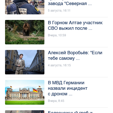
завода "Северная ...
5 августа, 16:11
В Горном Алтае участник
СВО выжил после ...
Вчера, 10:59
Алексей Воробьёв: "Если
тебе самому ...
4 августа, 16:15
В МВД Германии
назвали инцидент
с дроном ...
Вчера, 8:45
Белоснежный гроб и