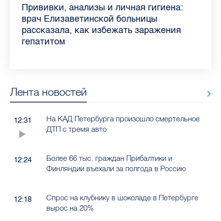
Piter.TV находится в ТОП-10 рейтинга
Прививки, анализы и личная гигиена:
самых цитируемых СМИ Петербурга и
врач Елизаветинской больницы
Ленобласти во II квартале 2026 года
рассказала, как избежать заражения
гепатитом
Лента новостей
На КАД Петербурга произошло смертельное
12:31
ДТП с тремя авто
Более 66 тыс. граждан Прибалтики и
12:24
Финляндии въехали за полгода в Россию
Спрос на клубнику в шоколаде в Петербурге
12:18
вырос на 20%