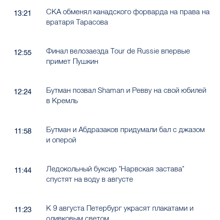
СКА обменял канадского форварда на права на
13:21
вратаря Тарасова
Финал велозаезда Tour de Russie впервые
12:55
примет Пушкин
Бутман позвал Shaman и Ревву на свой юбилей
12:24
в Кремль
Бутман и Абдразаков придумали бал с джазом
11:58
и оперой
Ледокольный буксир "Нарвская застава"
11:44
спустят на воду в августе
К 9 августа Петербург украсят плакатами и
11:23
оливковым светом