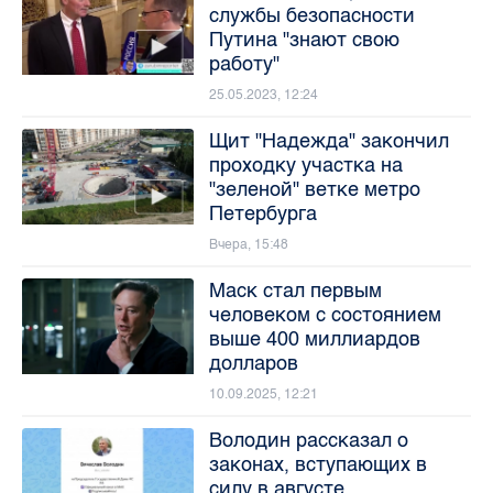
службы безопасности
Путина "знают свою
работу"
25.05.2023, 12:24
Щит "Надежда" закончил
проходку участка на
"зеленой" ветке метро
Петербурга
Вчера, 15:48
Маск стал первым
человеком с состоянием
выше 400 миллиардов
долларов
10.09.2025, 12:21
Володин рассказал о
законах, вступающих в
силу в августе