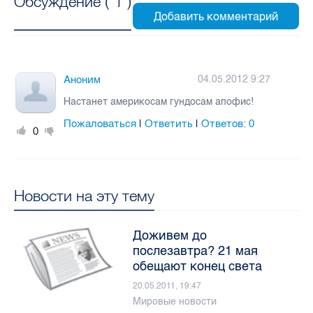
Обсуждение (
1
)
Аноним
04.05.2012 9:27
Настанет америкосам гундосам апофис!
Пожаловаться
Ответить
Ответов:
0
|
|
0
Новости на эту тему
Доживем до
послезавтра? 21 мая
обещают конец света
20.05.2011, 19:47
Мировые новости