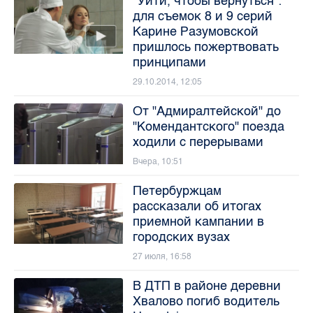
"Уйти, чтобы вернуться":
для съемок 8 и 9 серий
Карине Разумовской
пришлось пожертвовать
принципами
29.10.2014, 12:05
От "Адмиралтейской" до
"Комендантского" поезда
ходили с перерывами
Вчера, 10:51
Петербуржцам
рассказали об итогах
приемной кампании в
городских вузах
27 июля, 16:58
В ДТП в районе деревни
Хвалово погиб водитель