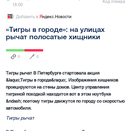
Код плеера
16:00
Добавить в
Я
ндекс.Новости
«Тигры в городе»: на улицах
рычат полосатые хищники
0
0
Тигры рычат В Петербурге стартовала акция
&laquo;Тигры в городе&raquo;. Изображения хищников
проецируются на стены домов. Центр управления
тигриной походкой находится вот в этом ноутбуке
&ndash; поэтому тигры движутся по городу со скоростью
автомобиля.
Тигры рычат