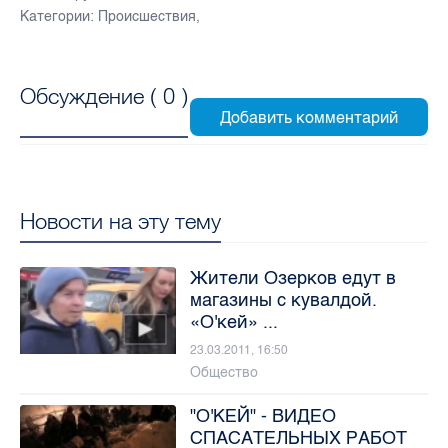
Категории:
Происшествия
,
Обсуждение (
0
)
Новости на эту тему
Жители Озерков едут в
магазины с кувалдой.
«О'кей» ...
23.03.2011, 16:50
Общество
"О'КЕЙ" - ВИДЕО
СПАСАТЕЛЬНЫХ РАБОТ