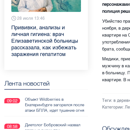
персонажами 
полиция реша
Вчера 9:02
28 июля 13:46
13 июля 9:05
3 июля 11:56
23 июня 9:10
16 июня 11:37
11 июня 12:37
3 июня 10:02
Убийство пра
Piter.TV находится в
Прививки, анализы и
Как обезопасить ребенка
Проходные баллы в вузах
Врач назвала неожиданные
Декрет без потери дохода:
Что такое рассеянный
Бамбл с вишней и лимонад
ноября, в де
ТОП-10 рейтинга самых
личная гигиена: врач
летом: советы педиатра
СПб — 2026: где самый
причины воспаления
эксперт рассказала о
склероз: невролог
с имбирем: какие напитки
квартире на 
цитируемых СМИ
Елизаветинской больницы
для родителей
высокий и самый низкий
ахиллова сухожилия летом
возможностях для
Елизаветинской больницы
можно приготовить дома в
употребления
Петербурга и Ленобласти
рассказала, как избежать
конкурс
работающих родителей
ответила на главные
жару
брата, сообщ
во II квартале 2026 года
заражения гепатитом
вопросы о заболевании
Медики, прие
мужчину в ка
в больницу. 
квартире. В 
Лента новостей
Объект Wildberries в
Теги:
в дерев
09:02
Екатеринбурге загорелся после
Категории:
Ле
атаки БПЛА, идет тушение огня
Диетолог Бобровский назвал
08:58
Обсужден