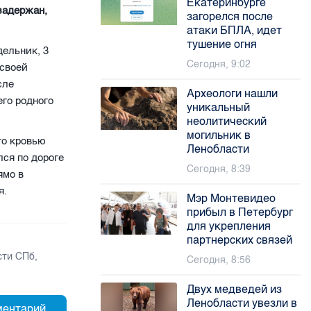
Екатеринбурге
задержан,
загорелся после
атаки БПЛА, идет
тушение огня
дельник, 3
Сегодня, 9:02
 своей
сле
Археологи нашли
его родного
уникальный
неолитический
могильник в
го кровью
Ленобласти
лся по дороге
Сегодня, 8:39
ямо в
я.
Мэр Монтевидео
прибыл в Петербург
для укрепления
партнерских связей
сти СПб
,
Сегодня, 8:56
Двух медведей из
Ленобласти увезли в