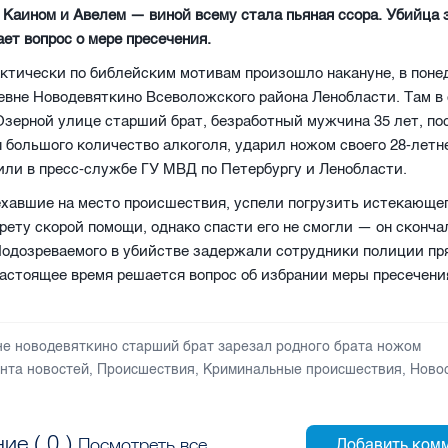
Каином и Авелем — виной всему стала пьяная ссора. Убийца 
ет вопрос о мере пресечения.
ктически по библейским мотивам произошло накануне, в поне
ревне Новодевяткино Всеволожского района Ленобласти. Там в
Озерной улице старший брат, безработный мужчина 35 лет, по
 большого количество алкоголя, ударил ножом своего 28-летн
или в пресс-службе ГУ МВД по Петербургу и Ленобласти.
хавшие на место происшествия, успели погрузить истекающе
рету скорой помощи, однако спасти его не смогли — он сконча
Подозреваемого в убийстве задержали сотрудники полиции пр
настоящее время решается вопрос об избрании меры пресечени
не новодевяткино старший брат зарезал родного брата ножом
нта новостей
,
Происшествия
,
Криминальные происшествия
,
Ново
ие (
0
)
Посмотреть все