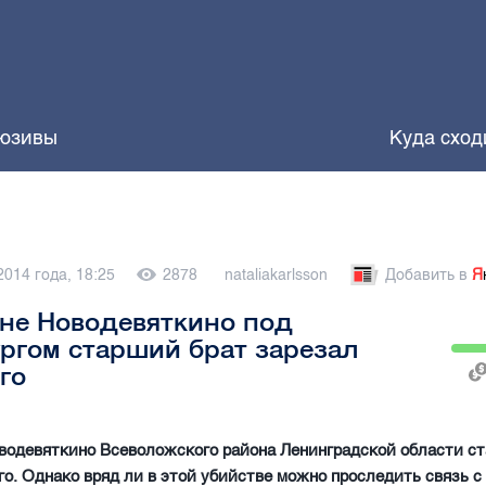
юзивы
Куда сход
2014 года, 18:25
2878
nataliakarlsson
Добавить в
Я
не Новодевяткино под
ргом старший брат зарезал
го
водевяткино Всеволожского района Ленинградской области с
о. Однако вряд ли в этой убийстве можно проследить связь 