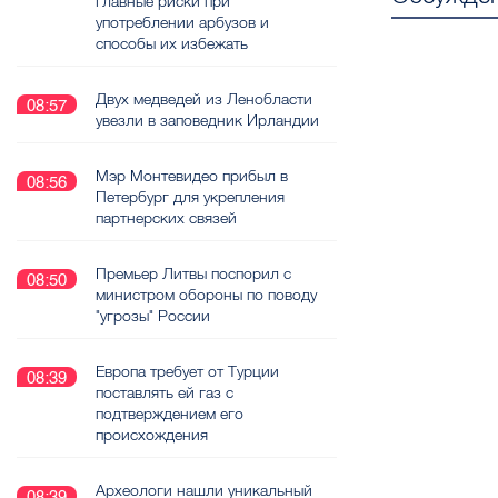
главные риски при
употреблении арбузов и
способы их избежать
Двух медведей из Ленобласти
08:57
увезли в заповедник Ирландии
Мэр Монтевидео прибыл в
08:56
Петербург для укрепления
партнерских связей
Премьер Литвы поспорил с
08:50
министром обороны по поводу
"угрозы" России
Европа требует от Турции
08:39
поставлять ей газ с
подтверждением его
происхождения
Археологи нашли уникальный
08:39