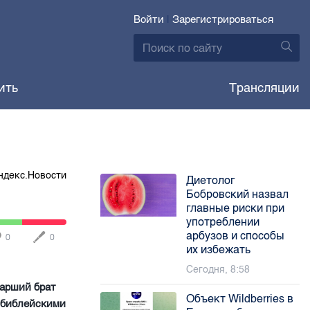
Войти
|
Зарегистрироваться
ить
Трансляции
ндекс.Новости
Диетолог
Бобровский назвал
главные риски при
употреблении
арбузов и способы
0
0
их избежать
Сегодня, 8:58
тарший брат
Объект Wildberries в
с библейскими