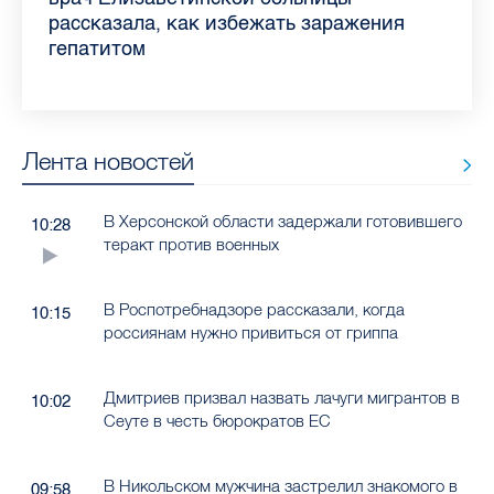
Ленобласти во II квартале 2026 года
рассказала, как избежать заражения
конкурс
работающих родителей
главные вопросы о заболевании
в жару
гепатитом
Лента новостей
В Херсонской области задержали готовившего
10:28
теракт против военных
В Роспотребнадзоре рассказали, когда
10:15
россиянам нужно привиться от гриппа
Дмитриев призвал назвать лачуги мигрантов в
10:02
Сеуте в честь бюрократов ЕС
В Никольском мужчина застрелил знакомого в
09:58