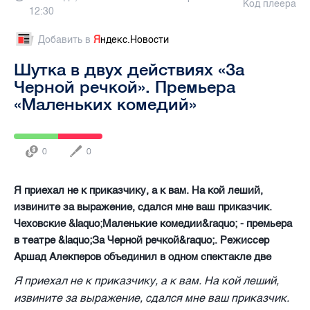
Код плеера
12:30
Добавить в
Я
ндекс.Новости
Шутка в двух действиях «За
Черной речкой». Премьера
«Маленьких комедий»
0
0
Я приехал не к приказчику, а к вам. На кой леший,
извините за выражение, сдался мне ваш приказчик.
Чеховские &laquo;Маленькие комедии&raquo; - премьера
в театре &laquo;За Черной речкой&raquo;. Режиссер
Аршад Алекперов объединил в одном спектакле две
Я приехал не к приказчику, а к вам. На кой леший,
извините за выражение, сдался мне ваш приказчик.