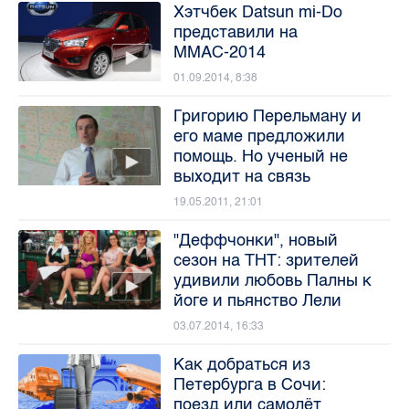
Хэтчбек Datsun mi-Do
представили на
ММАС-2014
01.09.2014, 8:38
Григорию Перельману и
его маме предложили
помощь. Но ученый не
выходит на связь
19.05.2011, 21:01
"Деффчонки", новый
сезон на ТНТ: зрителей
удивили любовь Палны к
йоге и пьянство Лели
03.07.2014, 16:33
Как добраться из
Петербурга в Сочи:
поезд или самолёт