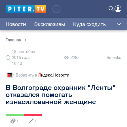
Новости
Эксклюзивы
Куда сходить
Главная
18 сентября
2015 года,
2282
Butenko
16:40
Добавить в
Я
ндекс.Новости
В Волгограде охранник "Ленты"
отказался помогать
изнасилованной женщине
0
0