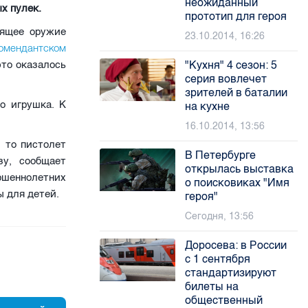
неожиданный
х пулек.
прототип для героя
оящее оружие
23.10.2014, 16:26
омендантском
это оказалось
"Кухня" 4 сезон: 5
серия вовлечет
зрителей в баталии
о игрушка. К
на кухне
16.10.2014, 13:56
 то пистолет
В Петербурге
зу, сообщает
открылась выставка
ршеннолетних
о поисковиках "Имя
ы для детей.
героя"
Сегодня, 13:56
Доросева: в России
с 1 сентября
стандартизируют
билеты на
общественный