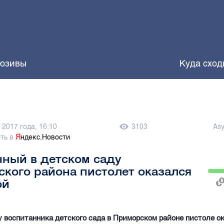
юзивы
Куда сход
 2017 года, 16:10
3103
As
ть в
Я
ндекс.Новости
ный в детском саду
кого района пистолет оказался
ой
 воспитанника детского сада в Приморском районе пистоле о