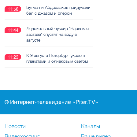
Бутман и Абдразаков придумали
11:58
бал с джазом и оперой
Ледокольный буксир "Нарвская
11:44
застава" спустят на воду в
августе
К 9 августа Петербург украсят
11:23
плакатами и оливковым светом
© Интернет-телевидение «Piter.TV»
Новости
Каналы
Видеохостинг
Ваше видео