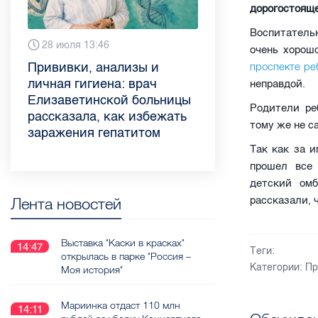
дорогостояще
Воспитатель
6 августа 9:02
28 июля 13:46
13 июля 9:05
3 июля 11:56
23 июня 9:10
16 июня 11:37
11 июня 12:37
3 июня 10:02
очень хорошо
Piter.TV находится в
Прививки, анализы и
Как обезопасить ребенка
Проходные баллы в вузах
Врач назвала неожиданные
Декрет без потери дохода:
Что такое рассеянный
Бамбл с вишней и лимонад
проспекте ре
ТОП-10 рейтинга самых
личная гигиена: врач
летом: советы педиатра
СПб — 2026: где самый
причины воспаления
эксперт рассказала о
склероз: невролог
с имбирем: какие напитки
неправдой.
цитируемых СМИ
Елизаветинской больницы
для родителей
высокий и самый низкий
ахиллова сухожилия летом
возможностях для
Елизаветинской больницы
можно приготовить дома в
Родители ре
Петербурга и Ленобласти
рассказала, как избежать
конкурс
работающих родителей
ответила на главные
жару
тому же не с
во II квартале 2026 года
заражения гепатитом
вопросы о заболевании
Так как за 
прошел все 
детский омб
Лента новостей
рассказали, 
Выставка "Каски в красках"
14:47
Теги:
открылась в парке "Россия –
Категории:
Пр
Моя история"
Мариинка отдаст 110 млн
14:11