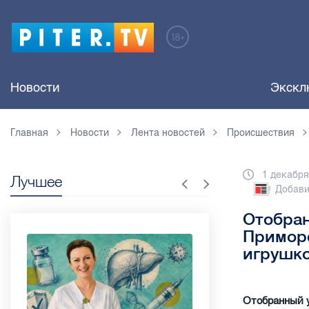
Новости
Экскл
Главная
Новости
Лента новостей
Происшествия
1 декабря
Лучшее
Добави
Отобран
Приморс
игрушк
Отобранный у