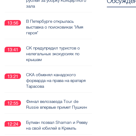
Обсужден
рублей за уборку Концертного
зала
В Петербурге открылась
13:56
выставка о поисковиках "Имя
героя"
СК предупредил туристов о
13:41
нелегальных экскурсиях по
крышам
СКА обменял канадского
13:21
форварда на права на вратаря
Тарасова
Финал велозаезда Tour de
12:55
Russie впервые примет Пушкин
Бутман позвал Shaman и Ревву
12:24
на свой юбилей в Кремль