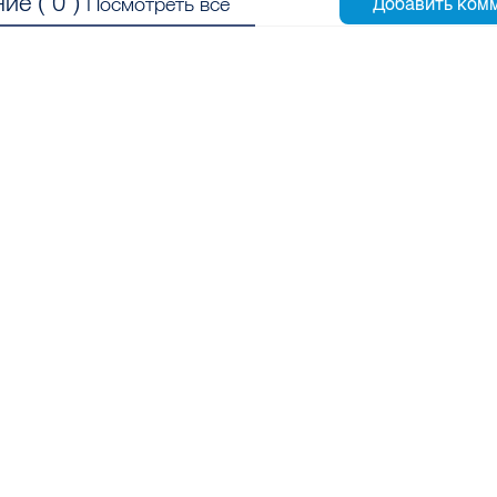
ие (
0
)
Посмотреть все