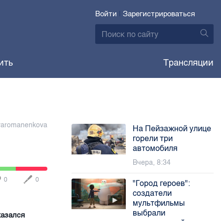
Войти
|
Зарегистрироваться
ить
Трансляции
yaromanenkova
На Пейзажной улице
горели три
автомобиля
Вчера, 8:34
0
0
"Город героев":
создатели
мультфильмы
выбрали
казался