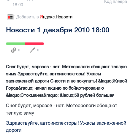
Код плеера
18:00
Добавить в
Я
ндекс.Новости
Новости 1 декабря 2010 18:00
0
0
Снег будет, морозов - нет. Метеорологи обещают теплую
зиму Здравствуйте, автоинспекторы! Ужасы
заснеженной дороги Снести и не покупать! &laquo;Живой
Город&raquo; начал акцию по бойкотированию
&laquo;Стокманна&raquo; &laquo;58 рублей большая
Снег будет, морозов - нет. Метеорологи обещают
теплую зиму
Здравствуйте, автоинспекторы! Ужасы заснеженной
дороги