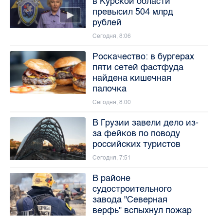
в Курской области
превысил 504 млрд
рублей
Сегодня, 8:06
Роскачество: в бургерах
пяти сетей фастфуда
найдена кишечная
палочка
Сегодня, 8:00
В Грузии завели дело из-
за фейков по поводу
российских туристов
Сегодня, 7:51
В районе
судостроительного
завода "Северная
верфь" вспыхнул пожар