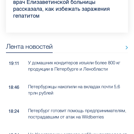
самых цитируемых СМИ Петербурга и
врач Елизаветинской больницы
педиатра для родителей
где самый высокий и самый низкий
воспаления ахиллова сухожилия летом
рассказала о возможностях для
Елизаветинской больницы ответила на
какие напитки можно приготовить дома
Ленобласти во II квартале 2026 года
рассказала, как избежать заражения
конкурс
работающих родителей
главные вопросы о заболевании
в жару
гепатитом
Лента новостей
У домашних кондитеров изъяли более 800 кг
19:11
продукции в Петербурге и Ленобласти
Петербуржцы накопили на вкладах почти 5,6
18:46
трлн рублей
Петербург готовит помощь предпринимателям,
18:24
пострадавшим от атак на Wildberries