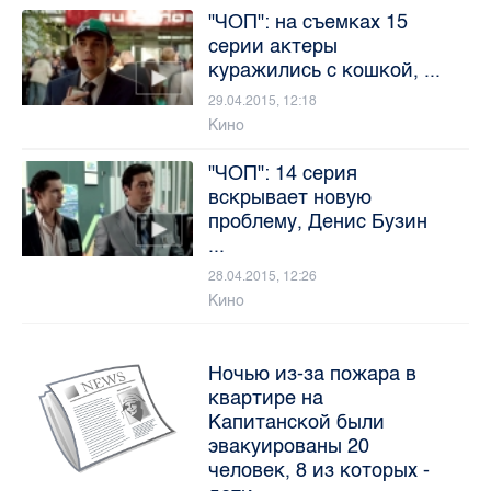
"ЧОП": на съемках 15
серии актеры
куражились с кошкой, ...
29.04.2015, 12:18
Кино
"ЧОП": 14 серия
вскрывает новую
проблему, Денис Бузин
...
28.04.2015, 12:26
Кино
Ночью из-за пожара в
квартире на
Капитанской были
эвакуированы 20
человек, 8 из которых -