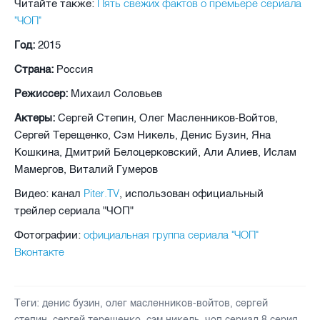
Пять свежих фактов о премьере сериала
Читайте также:
"ЧОП"
Год:
2015
Страна:
Россия
Режиссер:
Михаил Соловьев
Актеры:
Сергей Степин, Олег Масленников-Войтов,
Сергей Терещенко, Сэм Никель, Денис Бузин, Яна
Кошкина, Дмитрий Белоцерковский, Али Алиев, Ислам
Мамергов, Виталий Гумеров
Piter.TV
Видео: канал
, использован официальный
трейлер сериала "ЧОП"
официальная группа сериала "ЧОП"
Фотографии:
Вконтакте
Теги:
денис бузин
,
олег масленников-войтов
,
сергей
степин
,
сергей терещенко
,
сэм никель
,
чоп сериал 8 серия