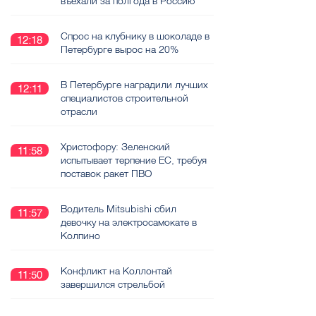
въехали за полгода в Россию
Спрос на клубнику в шоколаде в
12:18
Петербурге вырос на 20%
В Петербурге наградили лучших
12:11
специалистов строительной
отрасли
Христофору: Зеленский
11:58
испытывает терпение ЕС, требуя
поставок ракет ПВО
Водитель Mitsubishi сбил
11:57
девочку на электросамокате в
Колпино
Конфликт на Коллонтай
11:50
завершился стрельбой