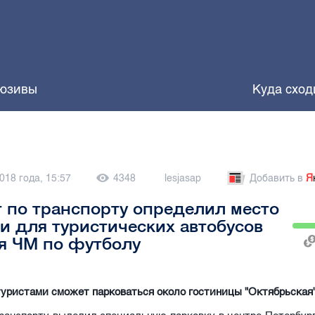
юзивы
Куда сход
018 года, 15:57
4348
lesjasap
Добавить в
Я
 по транспорту определил место
и для туристических автобусов
я ЧМ по футболу
туристами сможет парковаться около гостиницы "Октябрьская"