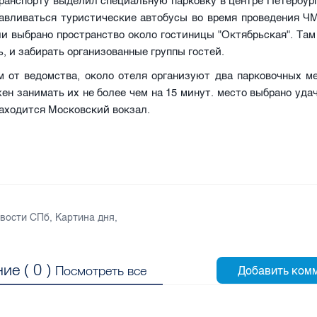
ранспорту выделил специальную парковку в центре Петербург
навливаться туристические автобусы во время проведения ЧМ
и выбрано пространство около гостиницы "Октябрьская". Та
, и забирать организованные группы гостей.
м от ведомства, около отеля организуют два парковочных м
ен занимать их не более чем на 15 минут. место выбрано удач
аходится Московский вокзал.
вости СПб
,
Картина дня
,
ие (
0
)
Посмотреть все