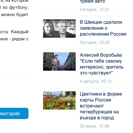
а, на которой
тремя авто
 по футболу.
Сегодня, 12:31
м можно будет
В Швеции сделали
заявление о
еста. Каждый
расчленении России
ное - рядом с
Сегодня, 10:26
Алексей Воробьёв:
"Если тебе самому
интересно, зритель
это чувствует"
4 августа, 16:15
Цветники в форме
карты России
встречают
петербуржцев на
въезде в город
30 июня, 10:58