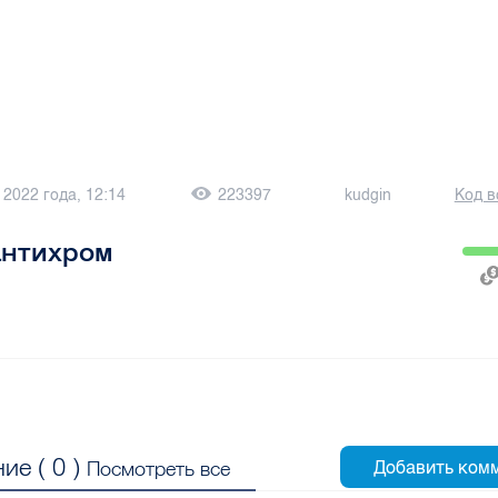
 2022 года, 12:14
223397
kudgin
Код в
антихром
ие (
0
)
Посмотреть все