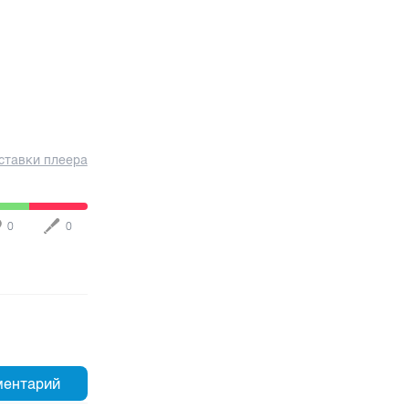
ставки плеера
0
0