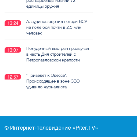
росгвардейцы изъяли 72
единицы оружия
Алаудинов оценил потери ВСУ
13:24
на поле боя почти в 2,5 млн
человек
Полуденный выстрел прозвучал
13:07
в честь Дня строителей с
Петропавловской крепости
"Приведет к Одессе".
12:57
Происходящее в зоне СВО
удивило журналиста
© Интернет-телевидение «Piter.TV»